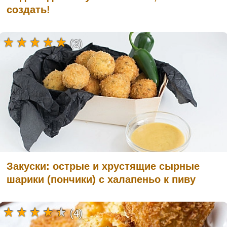
создать!
(3)
Закуски: острые и хрустящие сырные
шарики (пончики) с халапеньо к пиву
(4)