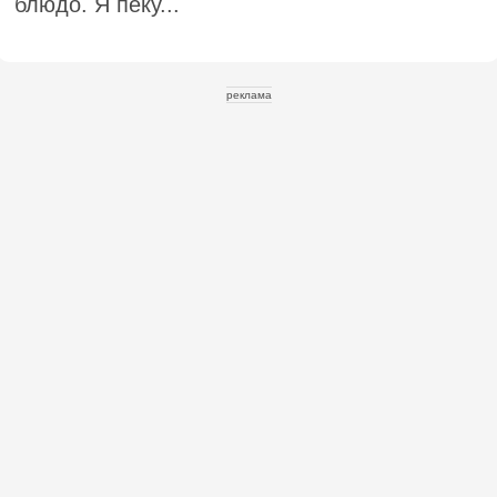
блюдо. Я пеку...
реклама