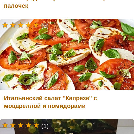
палочек
(3)
Итальянский салат "Капрезе" с
моцареллой и помидорами
(1)