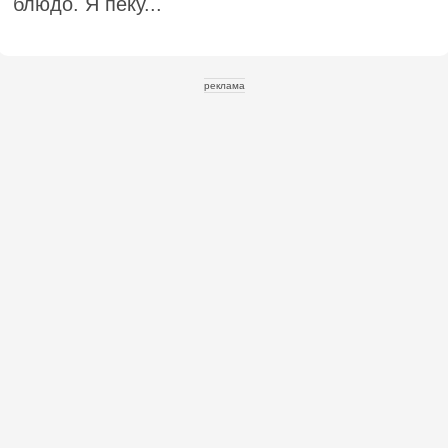
блюдо. Я пеку...
реклама