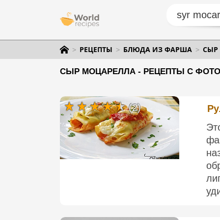
РЕЦЕПТЫ
БЛЮДА ИЗ ФАРША
СЫР
СЫР МОЦАРЕЛЛА - РЕЦЕПТЫ С ФОТО
(2)
Ру
Эт
фа
на
об
ли
уди