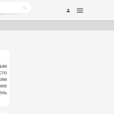
ным
сто
ким
нее
ень