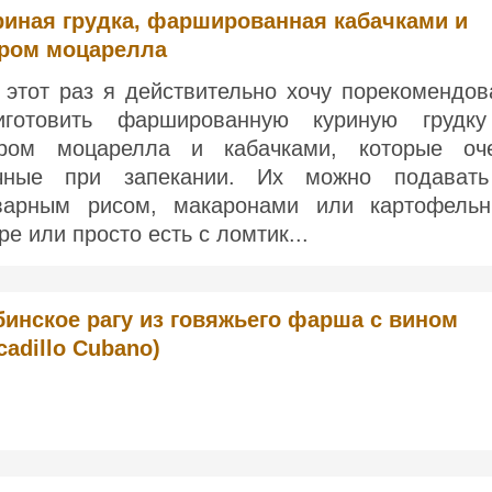
риная грудка, фаршированная кабачками и
ром моцарелла
 этот раз я действительно хочу порекомендов
иготовить фаршированную куриную грудк
ром моцарелла и кабачками, которые оч
чные при запекании. Их можно подават
варным рисом, макаронами или картофель
ре или просто есть с ломтик...
бинское рагу из говяжьего фарша с вином
cadillo Cubano)