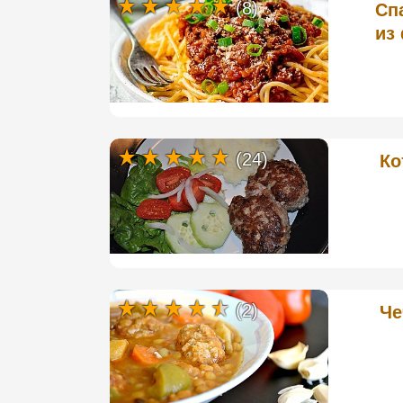
(8)
Спа
из
(24)
Ко
(2)
Че