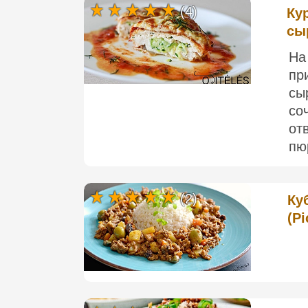
(4)
Ку
сы
На
пр
сы
со
от
пю
(2)
Ку
(Pi