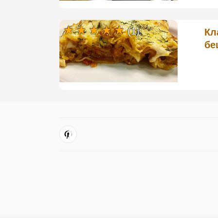
(1)
Кл
бе