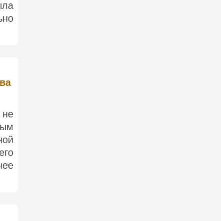
ыла
ьно
ива
 не
ным
ной
его
нее