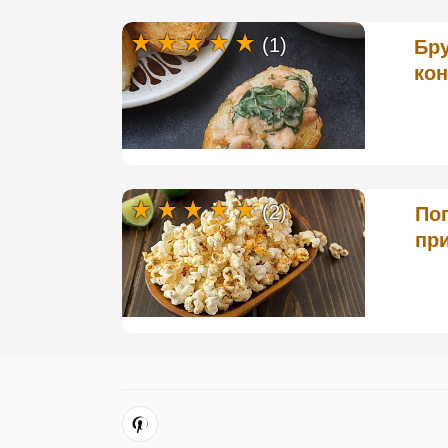
(1)
Бру
ко
(2)
Поп
пр