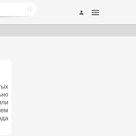
тых
ьно
или
чем
юда