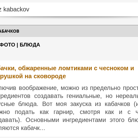
АБАЧКОВ
 ФОТО | БЛЮДА
бачки, обжаренные ломтиками с чесноком и
трушкой на сковороде
лючив воображение, можно из предельно прос
гредиентов создавать гениальные, но нереал
усные блюда. Вот моя закуска из кабачков (
жно подать как гарнир, смотря как и с 
давать). Основными ингредиентами этого бл
ляются кабачк...