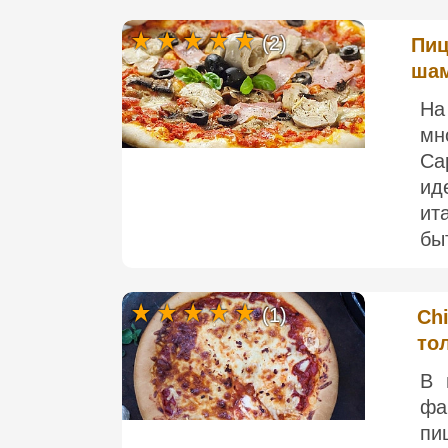
(2)
Пиц
шам
На
мн
Ca
ид
ит
быт
(1)
Chi
то
В 
фа
пи