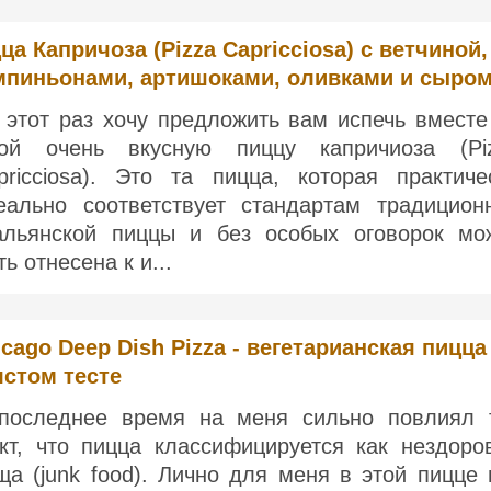
ца Капричоза (Pizza Capricciosa) с ветчиной,
пиньонами, артишоками, оливками и сыро
 этот раз хочу предложить вам испечь вместе
ой очень вкусную пиццу капричиоза (Pi
pricciosa). Это та пицца, которая практиче
еально соответствует стандартам традицион
альянской пиццы и без особых оговорок мо
ь отнесена к и...
cago Deep Dish Pizza - вегетарианская пицца
лстом тесте
последнее время на меня сильно повлиял 
кт, что пицца классифицируется как нездоро
ща (junk food). Лично для меня в этой пицце 