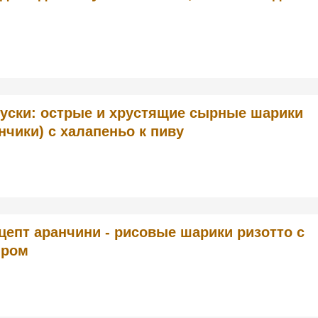
куски: острые и хрустящие сырные шарики
нчики) с халапеньо к пиву
цепт аранчини - рисовые шарики ризотто с
ром