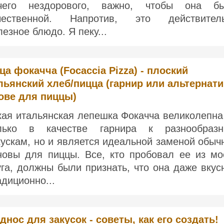
чего нездорового, важно, чтобы она б
чественной. Напротив, это действител
лезное блюдо. Я пеку...
ца фокачча (Focaccia Pizza) - плоский
льянский хлеб/пицца (гарнир или альтернат
ове для пиццы)
кая итальянская лепешка Фокачча великолепна
лько в качестве гарнира к разнообраз
кускам, но и является идеальной заменой обыч
новы для пиццы. Все, кто пробовал ее из мо
уга, должны были признать, что она даже вкус
адиционно...
днос для закусок - советы, как его создать!