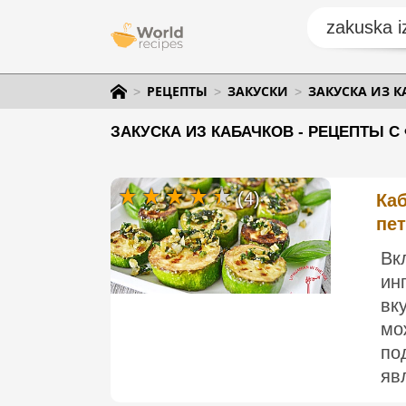
РЕЦЕПТЫ
ЗАКУСКИ
ЗАКУСКА ИЗ К
ЗАКУСКА ИЗ КАБАЧКОВ - РЕЦЕПТЫ С
(4)
Ка
пе
Вк
ин
вк
мо
по
яв