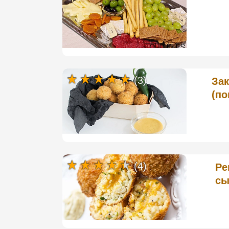
(3)
За
(по
(4)
Ре
сы