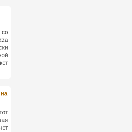
м
 со
zza
ски
ной
жет
 на
тот
вая
нет