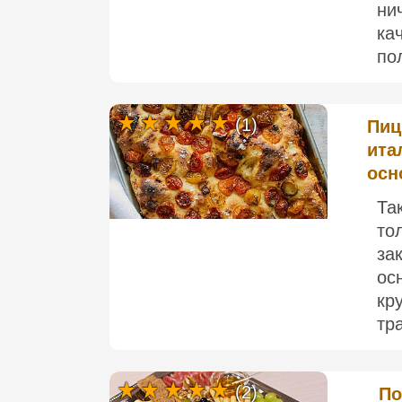
ни
ка
по
(1)
Пиц
ита
осн
Та
то
за
ос
кр
тр
(2)
По