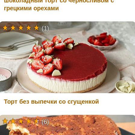
шоколадный торт со черносливом с
грецкими орехами
(1)
Торт без выпечки со сгущенкой
(6)