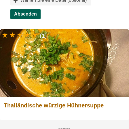
Wählen Sie eine Datei (optional)
`
Absenden
(1)
Thailändische würzige Hühnersuppe
Werbung