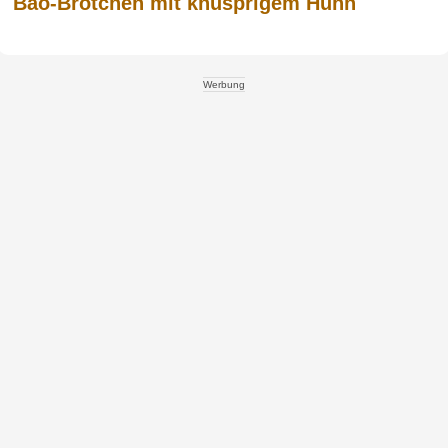
Bao-Brötchen mit knusprigem Huhn
Werbung