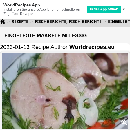
WorldRecipes App
×
In der App öffnen
Installieren Sie unsere App für einen schnelleren
Zugriff auf Rezepte.
REZEPTE
FISCHGERICHTE, FISCH GERICHTE
EINGELEGT
EINGELEGTE MAKRELE MIT ESSIG
2023-01-13 Recipe Author
Worldrecipes.eu