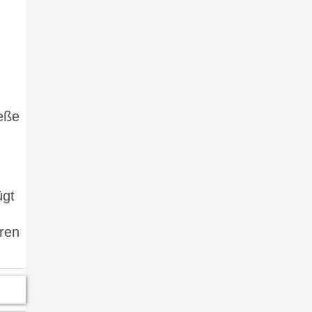
eße
ügt
ren