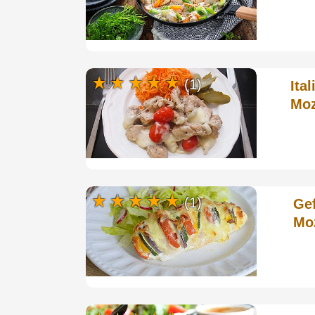
(1)
Ita
Moz
(1)
Ge
Mo