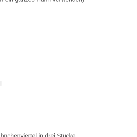
l
nchenviertel in drei Stücke.