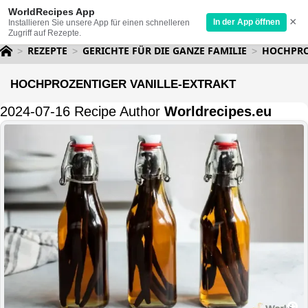
WorldRecipes App
×
In der App öffnen
Installieren Sie unsere App für einen schnelleren
Zugriff auf Rezepte.
REZEPTE
GERICHTE FÜR DIE GANZE FAMILIE
HOCHPRO
HOCHPROZENTIGER VANILLE-EXTRAKT
2024-07-16 Recipe Author
Worldrecipes.eu