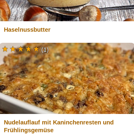
Haselnussbutter
(1)
Nudelauflauf mit Kaninchenresten und
Frühlingsgemüse