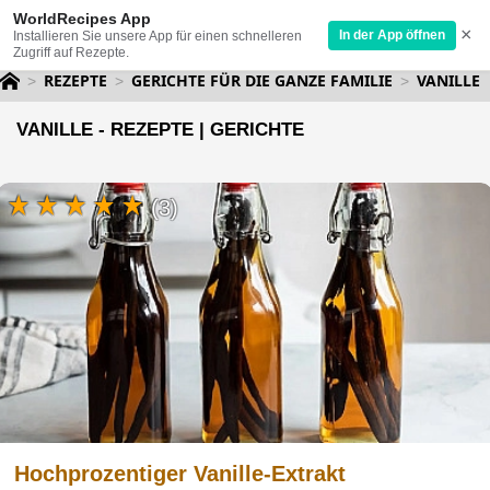
WorldRecipes App
×
In der App öffnen
Installieren Sie unsere App für einen schnelleren
Zugriff auf Rezepte.
REZEPTE
GERICHTE FÜR DIE GANZE FAMILIE
VANILLE
VANILLE - REZEPTE | GERICHTE
(3)
Hochprozentiger Vanille-Extrakt