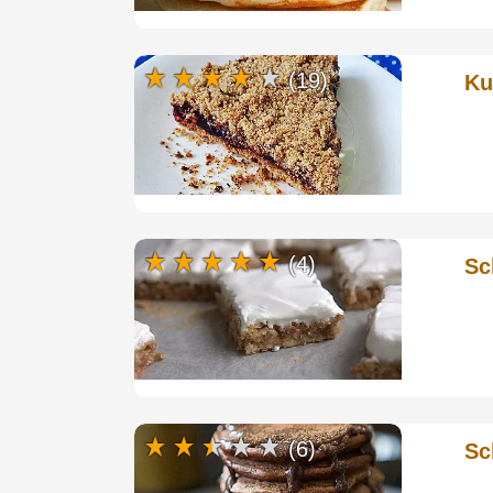
(19)
Ku
(4)
Sc
(6)
Sc