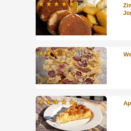
(2)
Zi
Jo
(1)
We
(2)
Ap