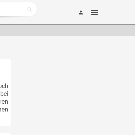
och
bei
ren
men