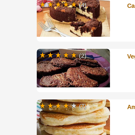
(4)
Ca
(2)
Ve
(7)
Am