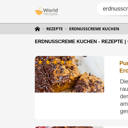
REZEPTE
ERDNUSSCREME KUCHEN
ERDNUSSCREME KUCHEN - REZEPTE |
(1)
Pum
Er
Di
rau
de
am
ges