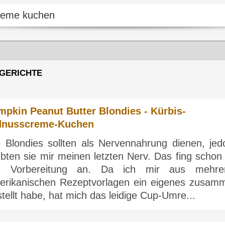
 GERICHTE
pkin Peanut Butter Blondies - Kürbis-
dnusscreme-Kuchen
e Blondies sollten als Nervennahrung dienen, jed
bten sie mir meinen letzten Nerv. Das fing schon 
r Vorbereitung an. Da ich mir aus mehre
erikanischen Rezeptvorlagen ein eigenes zusam
tellt habe, hat mich das leidige Cup-Umre...