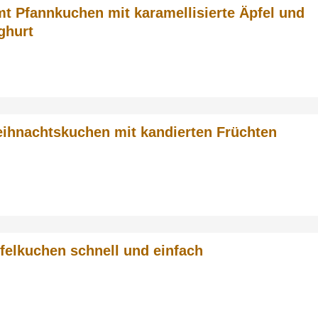
mt Pfannkuchen mit karamellisierte Äpfel und
ghurt
ihnachtskuchen mit kandierten Früchten
felkuchen schnell und einfach