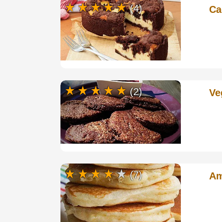
(4)
Ca
(2)
Ve
(7)
Am