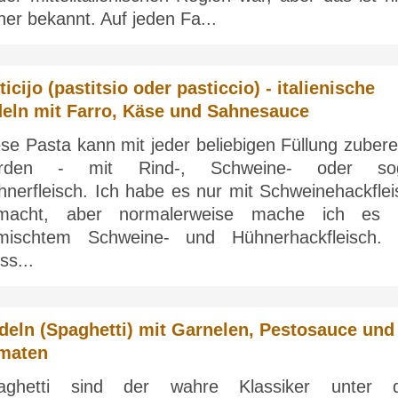
her bekannt. Auf jeden Fa...
ticijo (pastitsio oder pasticcio) - italienische
eln mit Farro, Käse und Sahnesauce
se Pasta kann mit jeder beliebigen Füllung zubere
rden - mit Rind-, Schweine- oder so
hnerfleisch. Ich habe es nur mit Schweinehackflei
macht, aber normalerweise mache ich es 
mischtem Schweine- und Hühnerhackfleisch. 
ss...
deln (Spaghetti) mit Garnelen, Pestosauce und
maten
aghetti sind der wahre Klassiker unter 