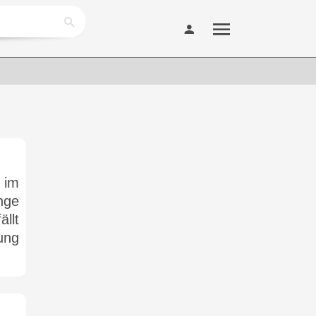
 im
nge
llt
ung