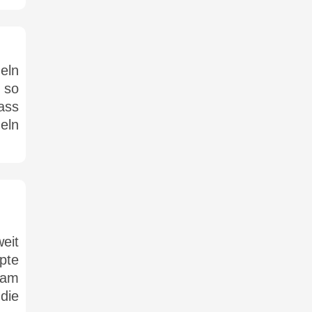
eln
 so
ass
eln
d
eit
pte
 am
die