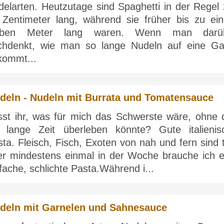
delarten. Heutzutage sind Spaghetti in der Regel 
 Zentimeter lang, während sie früher bis zu ei
lben Meter lang waren. Wenn man darü
chdenkt, wie man so lange Nudeln auf eine Ga
kommt...
deln - Nudeln mit Burrata und Tomatensauce
sst ihr, was für mich das Schwerste wäre, ohne 
h lange Zeit überleben könnte? Gute italienis
ta. Fleisch, Fisch, Exoten von nah und fern sind t
er mindestens einmal in der Woche brauche ich e
fache, schlichte Pasta.Während i...
deln mit Garnelen und Sahnesauce