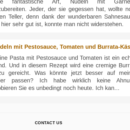
ne fantastische Art, Nudeln mit Garne
zubereiten. Jeder, der sie gegessen hat, wollte n
nen Teller, denn dank der wunderbaren Sahnesau
 hier sehr gut ist, konnte man nicht widerstehen.
deln mit Pestosauce, Tomaten und Burrata-Kä
ine Pasta mit Pestosauce und Tomaten ist ein ech
nd. Und in diesem Rezept wird eine cremige Burr
zu gereicht. Was könnte jetzt besser auf mei
ller passen? Ich habe wirklich keine Ahnu
bieren Sie es unbedingt noch heute. Ich kan...
CONTACT US