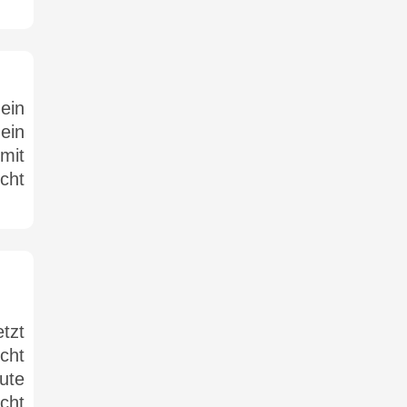
ein
 ein
mit
cht
tzt
cht
eute
icht