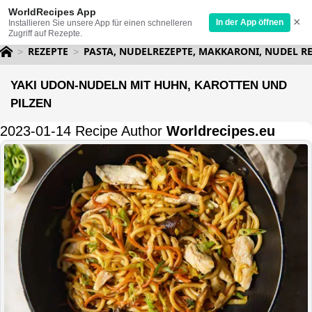
WorldRecipes App
×
In der App öffnen
Installieren Sie unsere App für einen schnelleren
Zugriff auf Rezepte.
REZEPTE
PASTA, NUDELREZEPTE, MAKKARONI, NUDEL R
YAKI UDON-NUDELN MIT HUHN, KAROTTEN UND
PILZEN
2023-01-14 Recipe Author
Worldrecipes.eu