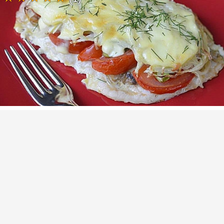
Hähnchen mit Champignons, Tomaten und
saurer Sahne, im Ofen gebacken
Hühnerfleisch lässt sich durchaus schmackhaft
und nicht langweilig zubereiten. Die meisten
Menschen halten Huhn für ein trockenes
Fleisch, wissen aber nicht, wie man es richtig
zubereitet. Diesmal zeige ich Ihnen, wie man