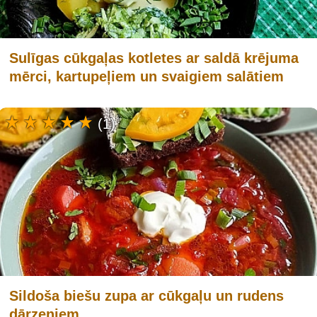
Sulīgas cūkgaļas kotletes ar saldā krējuma
mērci, kartupeļiem un svaigiem salātiem
(1)
Sildoša biešu zupa ar cūkgaļu un rudens
dārzeņiem