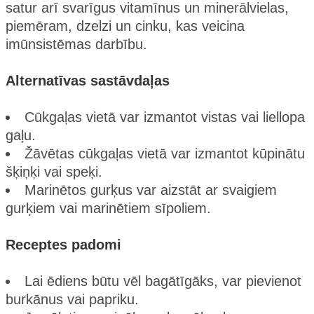
satur arī svarīgus vitamīnus un minerālvielas,
piemēram, dzelzi un cinku, kas veicina
imūnsistēmas darbību​.
Alternatīvas sastāvdaļas
Cūkgaļas vietā var izmantot vistas vai liellopa
gaļu.
Žāvētas cūkgaļas vietā var izmantot kūpinātu
šķiņķi vai speķi.
Marinētos gurķus var aizstāt ar svaigiem
gurķiem vai marinētiem sīpoliem.
Receptes padomi
Lai ēdiens būtu vēl bagātīgāks, var pievienot
burkānus vai papriku.