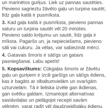
un marinētos gurķus. Liek uz pannas sautēties.
Pievieno sagrieztu žāvēto gaļu un turpina sautēt,
līdz gaļa katlā ir pusmīksta.
3.
Kad gaļa katlā ir pusmīksta, pievieno pannas
saturu un turpina sautēt vēl 20 minūtes.
Pievieno saldo krējumu un sautē, līdz gaļa ir
mīksta. Pagaršo un, ja nepieciešams, pievieno
sāli vai cukuru. Ja vēlas, var sabiezināt mērci.
4.
Gatavais šmoris ir sātīgs un gatavs
pasniegšanai. Labu apetīti!
5.
Kopsavilkums:
Cūkgaļas šmoris ar žāvētu
gaļu un gurķiem ir izcili garšīgs un sātīgs ēdiens,
kas ir bagāts ar olbaltumvielām un svarīgām
uzturvielām. Tā ir lieliska izvēle gan ikdienas,
gan svētku galdam. Izmantojot alternatīvas
sastāvdaļas un pielāgojot recepti savām
vēlmēm, varat radīt vēl daudzveidīgāku ēdienu.