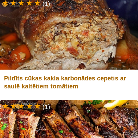
(1)
Pildīts cūkas kakla karbonādes cepetis ar
saulē kaltētiem tomātiem
(1)