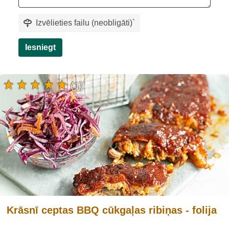
Izvēlieties failu (neobligāti)
`
Iesniegt
(1)
Krāsnī ceptas BBQ cūkgaļas ribiņas - folija