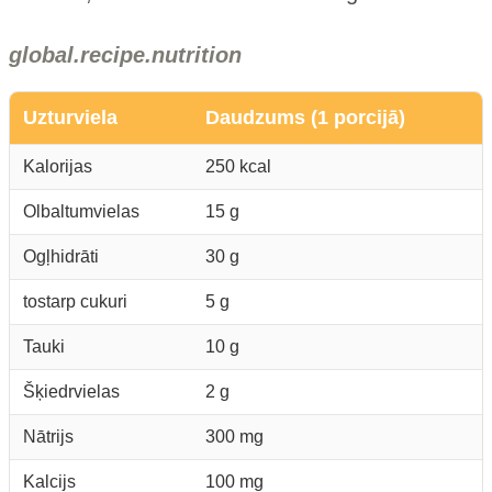
global.recipe.nutrition
Uzturviela
Daudzums (1 porcijā)
Kalorijas
250 kcal
Olbaltumvielas
15 g
Ogļhidrāti
30 g
tostarp cukuri
5 g
Tauki
10 g
Šķiedrvielas
2 g
Nātrijs
300 mg
Kalcijs
100 mg