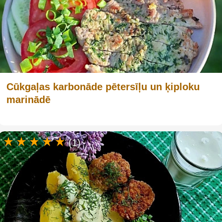
Cūkgaļas karbonāde pētersīļu un ķiploku
marinādē
(1)