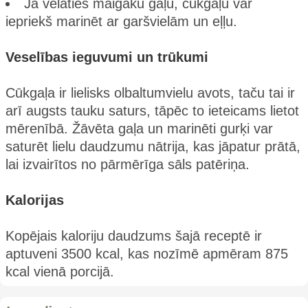
Ja vēlaties maigāku gaļu, cūkgaļu var
iepriekš marinēt ar garšvielām un eļļu.
Veselības ieguvumi un trūkumi
Cūkgaļa ir lielisks olbaltumvielu avots, taču tai ir
arī augsts tauku saturs, tāpēc to ieteicams lietot
mērenībā. Žāvēta gaļa un marinēti gurķi var
saturēt lielu daudzumu nātrija, kas jāpatur prātā,
lai izvairītos no pārmērīga sāls patēriņa.
Kalorijas
Kopējais kaloriju daudzums šajā receptē ir
aptuveni 3500 kcal, kas nozīmē apmēram 875
kcal vienā porcijā.