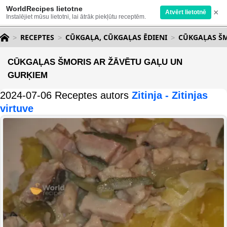
WorldRecipes lietotne
×
Atvērt lietotnē
Instalējiet mūsu lietotni, lai ātrāk piekļūtu receptēm.
RECEPTES
CŪKGAĻA, CŪKGAĻAS ĒDIENI
CŪKGAĻAS ŠM
CŪKGAĻAS ŠMORIS AR ŽĀVĒTU GAĻU UN
GURĶIEM
2024-07-06 Receptes autors
Zitinja - Zitinjas
virtuve