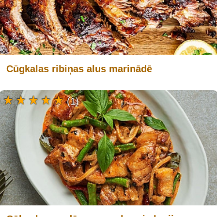
Cūgkalas ribiņas alus marinādē
(1)