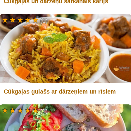
Cūkgaļas un dārzeņu sarkanais karijs
(1)
Cūkgaļas gulašs ar dārzeņiem un rīsiem
(1)