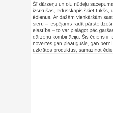
Šī dārzeņu un olu nūdeļu sacepuma re
izsīkušas, ledusskapis šķiet tukšs
ēdienus. Ar dažām vienkāršām sast
sieru – iespējams radīt pārsteidzoši 
elastība – to var pielāgot pēc garša
dārzeņu kombināciju. Šis ēdiens ir 
novērtēs gan pieaugušie, gan bērni. Tu
uzkrātos produktus, samazinot ēdie