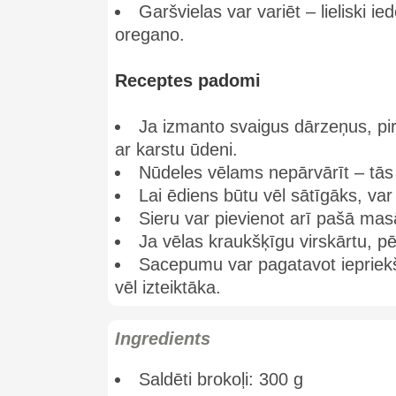
Garšvielas var variēt – lieliski i
oregano.
Receptes padomi
Ja izmanto svaigus dārzeņus, pi
ar karstu ūdeni.
Nūdeles vēlams nepārvārīt – tās 
Lai ēdiens būtu vēl sātīgāks, var
Sieru var pievienot arī pašā masā,
Ja vēlas kraukšķīgu virskārtu, p
Sacepumu var pagatavot iepriekš
vēl izteiktāka.
Ingredients
Saldēti brokoļi: 300 g