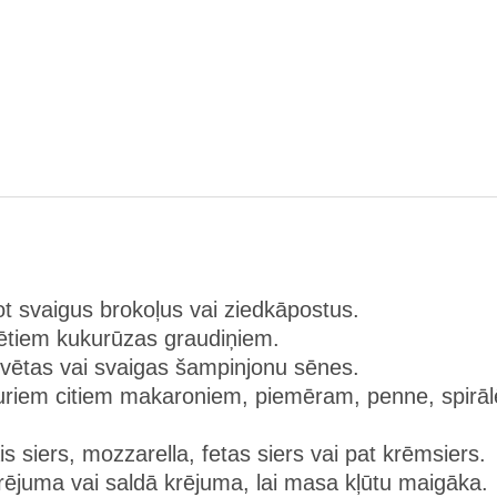
ot svaigus brokoļus vai ziedkāpostus.
ldētiem kukurūzas graudiņiem.
rvētas vai svaigas šampinjonu sēnes.
bkuriem citiem makaroniem, piemēram, penne, spirā
is siers, mozzarella, fetas siers vai pat krēmsiers.
rējuma vai saldā krējuma, lai masa kļūtu maigāka.