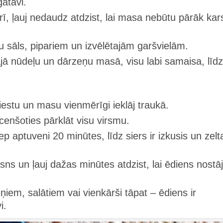
atavi.
ī, ļauj nedaudz atdzist, lai masa nebūtu pārāk kar
ņu sāls, pipariem un izvēlētajām garšvielām.
jā nūdeļu un dārzeņu masā, visu labi samaisa, līdz
iestu un masu vienmērīgi ieklāj traukā.
 cenšoties pārklāt visu virsmu.
aptuveni 20 minūtes, līdz siers ir izkusis un zelta
s un ļauj dažas minūtes atdzist, lai ēdiens nostā
ņiem, salātiem vai vienkārši tāpat – ēdiens ir
i.