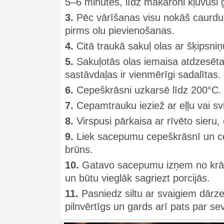
5–6 minūtes, līdz makaroni kļuvuši g
3.
Pēc vārīšanas visu nokāš caurdur
pirms olu pievienošanas.
4.
Citā traukā sakuļ olas ar šķipsni
5.
Sakuļotās olas iemaisa atdzesēta
sastāvdaļas ir vienmērīgi sadalītas.
6.
Cepeškrāsni uzkarsē līdz 200°C.
7.
Cepamtrauku ieziež ar eļļu vai sv
8.
Virspusi pārkaisa ar rīvēto sieru,
9.
Liek sacepumu cepeškrāsnī un cep 
brūns.
10.
Gatavo sacepumu izņem no krāsn
un būtu vieglāk sagriezt porcijās.
11.
Pasniedz siltu ar svaigiem dārze
pilnvērtīgs un gards arī pats par sev