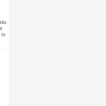
 tās
ot
 to