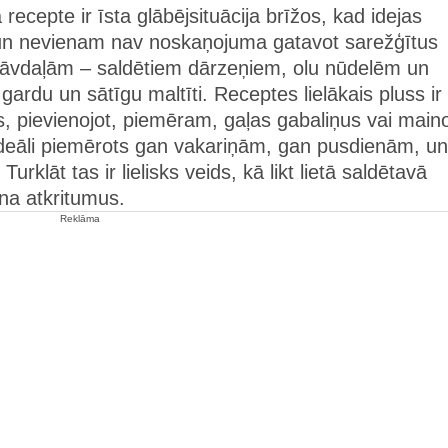
cepte ir īsta glābējsituācija brīžos, kad idejas
, un nevienam nav noskaņojuma gatavot sarežģītus
āvdaļām – saldētiem dārzeņiem, olu nūdelēm un
gardu un sātīgu maltīti. Receptes lielākais pluss ir
s, pievienojot, piemēram, gaļas gabaliņus vai main
ideāli piemērots gan vakariņām, gan pusdienām, un
rklāt tas ir lielisks veids, kā likt lietā saldētavā
na atkritumus.
Reklāma