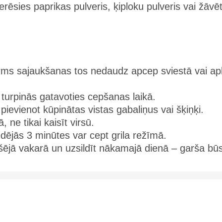
ederēsies paprikas pulveris, ķiploku pulveris vai žāvē
rms sajaukšanas tos nedaudz apcep sviestā vai apl
turpinās gatavoties cepšanas laikā.
 pievienot kūpinātas vistas gabaliņus vai šķiņķi.
 ne tikai kaisīt virsū.
ēdējās 3 minūtes var cept grila režīmā.
ējā vakarā un uzsildīt nākamajā dienā – garša bū