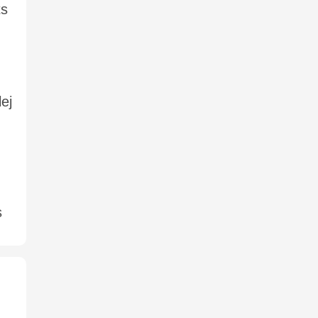
ts
ej
s