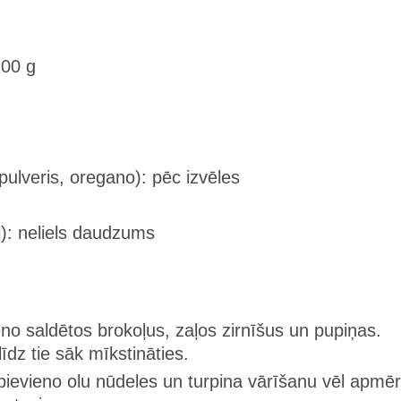
200 g
ulveris, oregano): pēc izvēles
ai): neliels daudzums
ieno saldētos brokoļus, zaļos zirnīšus un pupiņas.
dz tie sāk mīkstināties.
pievieno olu nūdeles un turpina vārīšanu vēl apm