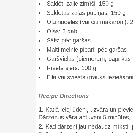
Saldēti zaļie zirnīši: 150 g
Saldētas zaļās pupiņas: 150 g
Olu nūdeles (vai citi makaroni): 
Olas: 3 gab.
Sāls: pēc garšas
Malti melnie pipari: pēc garšas
Garšvielas (piemēram, paprikas p
Rīvēts siers: 100 g
Eļļa vai sviests (trauka ieziešan
Recipe Directions
1.
Katlā ielej ūdeni, uzvāra un piev
Dārzeņus vāra aptuveni 5 minūtes, lī
2.
Kad dārzeņi jau nedaudz mīksti, 