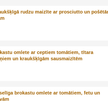
aukšķīgā rudzu maizīte ar prosciutto un pošēt
ām
kastu omlete ar ceptiem tomātiem, tītara
iņiem un kraukšķīgām sausmaizītēm
selīga brokastu omlete ar tomātiem, fetu un
īvām