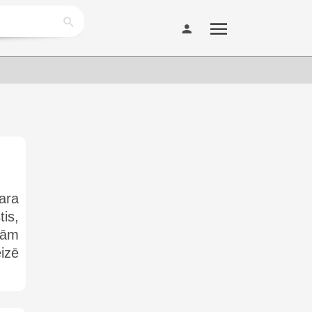
ara
tis,
gām
izē