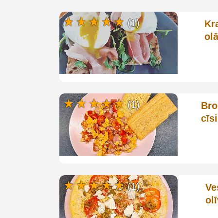
(1)
Kr
ol
(1)
Bro
cīs
(1)
Ve
ol