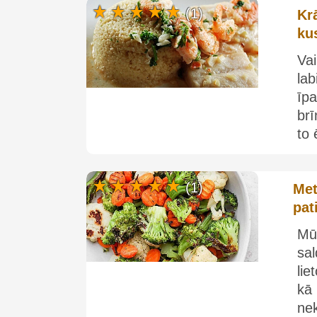
(1)
Kr
ku
Vai
lab
īpa
br
to 
(1)
Met
pat
Mūs
sal
lie
kā 
nek