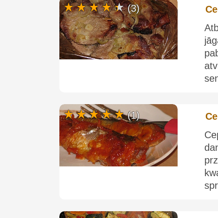
(3)
Ce
Atb
jāg
pa
at
sen
(1)
Ce
Ce
da
prz
kw
sp