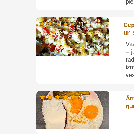
pie
(1)
Cep
un 
Vas
– j
ra
izm
ves
(1)
Āt
gu