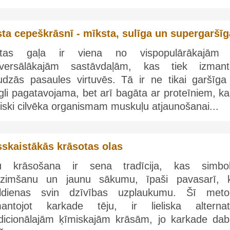
sta cepeškrāsnī - mīksta, sulīga un supergaršīg
stas gaļa ir viena no vispopulārākajām
iversālākajām sastāvdaļām, kas tiek izmant
udzās pasaules virtuvēs. Tā ir ne tikai garšīga
gli pagatavojama, bet arī bagāta ar proteīniem, ka
iski cilvēka organismam muskuļu atjaunošanai...
sskaistākās krāsotas olas
u krāsošana ir sena tradīcija, kas simbol
dzimšanu un jaunu sākumu, īpaši pavasarī, 
eldienas svin dzīvības uzplaukumu. Šī meto
mantojot karkade tēju, ir lieliska alternat
adicionālajām ķīmiskajām krāsām, jo karkade dabi