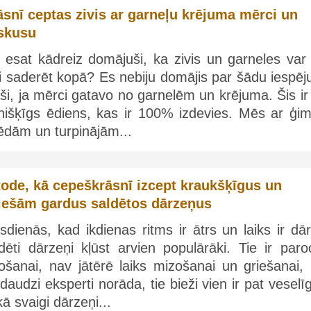
āsnī ceptas zivis ar garneļu krējuma mērci un
skusu
 esat kādreiz domājuši, ka zivis un garneles var 
i saderēt kopā? Es nebiju domājis par šādu iespēju
ši, ja mērci gatavo no garnelēm un krējuma. Šis ir 
īnišķīgs ēdiens, kas ir 100% izdevies. Mēs ar ģim
ēdām un turpinājām...
ode, kā cepeškrāsnī izcept kraukšķīgus un
iešām gardus saldētos dārzeņus
dienās, kad ikdienas ritms ir ātrs un laiks ir dā
dēti dārzeņi kļūst arvien populārāki. Tie ir paro
tošanai, nav jātērē laiks mizošanai un griešanai,
daudzi eksperti norāda, tie bieži vien ir pat veselī
ā svaigi dārzeņi...