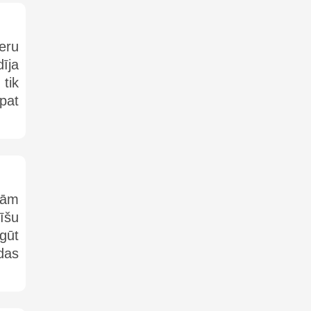
eru
īja
tik
pat
gām
īšu
gūt
das