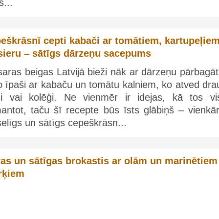
š...
eškrāsnī cepti kabači ar tomātiem, kartupeļie
sieru – sātīgs dārzeņu sacepums
aras beigas Latvijā bieži nāk ar dārzeņu pārbagāt
o īpaši ar kabaču un tomātu kalniem, ko atved dra
di vai kolēģi. Ne vienmēr ir idejas, kā tos vi
antot, taču šī recepte būs īsts glābiņš – vienkār
elīgs un sātīgs cepeškrāsn...
ras un sātīgas brokastis ar olām un marinētiem
rķiem