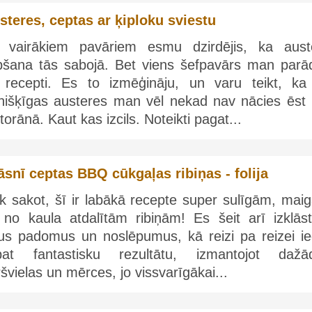
steres, ceptas ar ķiploku sviestu
 vairākiem pavāriem esmu dzirdējis, ka aust
pšana tās sabojā. Bet viens šefpavārs man parād
 recepti. Es to izmēģināju, un varu teikt, ka 
īnišķīgas austeres man vēl nekad nav nācies ēst 
torānā. Kaut kas izcils. Noteikti pagat...
āsnī ceptas BBQ cūkgaļas ribiņas - folija
āk sakot, šī ir labākā recepte super sulīgām, mai
 no kaula atdalītām ribiņām! Es šeit arī izklāst
sus padomus un noslēpumus, kā reizi pa reizei ie
kpat fantastisku rezultātu, izmantojot dažā
švielas un mērces, jo vissvarīgākai...