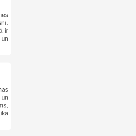
nes
nī.
ā ir
m un
mas
 un
ms,
ika