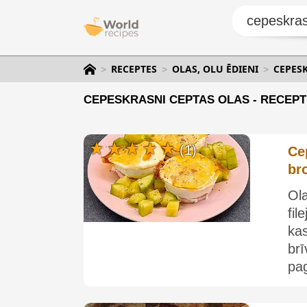
RECEPTES
OLAS, OLU ĒDIENI
CEPES
CEPESKRASNI CEPTAS OLAS - RECEPTE
(1)
Ce
br
Ol
fil
ka
br
pag