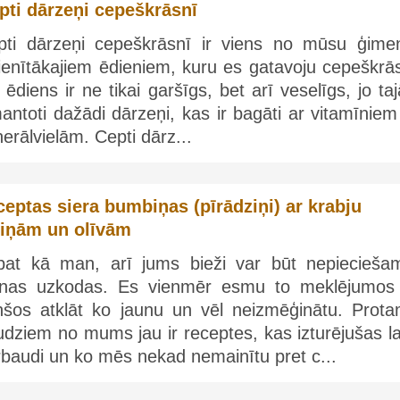
pti dārzeņi cepeškrāsnī
pti dārzeņi cepeškrāsnī ir viens no mūsu ģime
ienītākajiem ēdieniem, kuru es gatavoju cepeškrās
 ēdiens ir ne tikai garšīgs, bet arī veselīgs, jo taj
antoti dažādi dārzeņi, kas ir bagāti ar vitamīnie
erālvielām. Cepti dārz...
eptas siera bumbiņas (pīrādziņi) ar krabju
jiņām un olīvām
pat kā man, arī jums bieži var būt nepiecieša
unas uzkodas. Es vienmēr esmu to meklējumos
nšos atklāt ko jaunu un vēl neizmēģinātu. Prota
dziem no mums jau ir receptes, kas izturējušas la
baudi un ko mēs nekad nemainītu pret c...