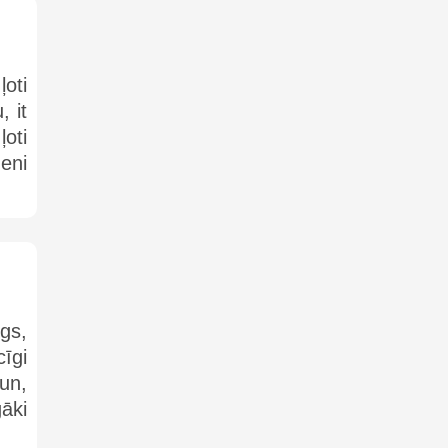
ļoti
, it
ļoti
eni
rgs,
cīgi
 un,
gāki