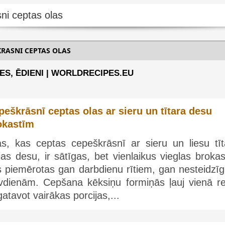
KRASNI CEPTAS OLAS
S, ĒDIENI | WORLDRECIPES.EU
peškrāsnī ceptas olas ar sieru un tītara desu
okastīm
as, kas ceptas cepeškrāsnī ar sieru un liesu tīt
ejas desu, ir sātīgas, bet vienlaikus vieglas brokas
s piemērotas gan darbdienu rītiem, gan nesteidzī
īvdienām. Cepšana kēksiņu formiņās ļauj vienā re
atavot vairākas porcijas,...