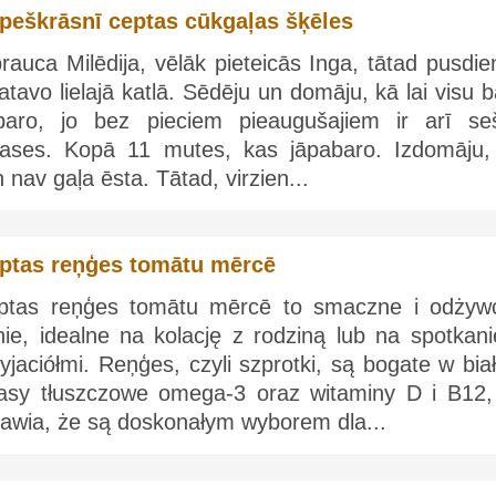
peškrāsnī ceptas cūkgaļas šķēles
rauca Milēdija, vēlāk pieteicās Inga, tātad pusdi
atavo lielajā katlā. Sēdēju un domāju, kā lai visu 
baro, jo bez pieciem pieaugušajiem ir arī se
vases. Kopā 11 mutes, kas jāpabaro. Izdomāju,
 nav gaļa ēsta. Tātad, virzien...
ptas reņģes tomātu mērcē
ptas reņģes tomātu mērcē to smaczne i odżyw
nie, idealne na kolację z rodziną lub na spotkani
yjaciółmi. Reņģes, czyli szprotki, są bogate w bia
asy tłuszczowe omega-3 oraz witaminy D i B12,
rawia, że są doskonałym wyborem dla...