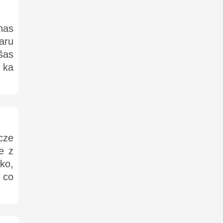
enas
baru
šas
 ka
cze
e z
łko,
 co