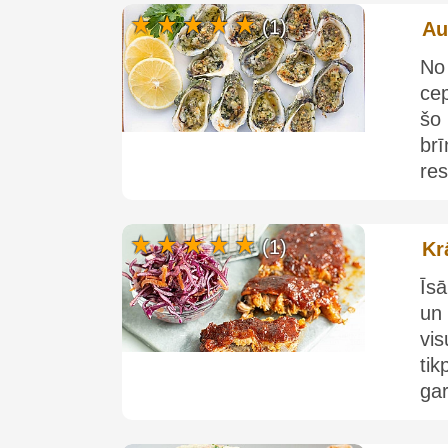
(1)
Au
No
ce
šo
br
res
(1)
Kr
Īs
un
vi
ti
gar