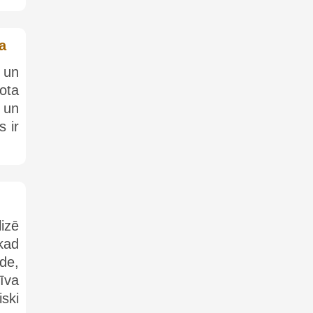
a
 un
ota
 un
s ir
izē
kad
de,
īva
ski