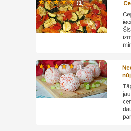
(1)
Ce
Ce
iec
Šis
izm
min
(1)
Nec
nū
Tā
ja
ce
dau
pār