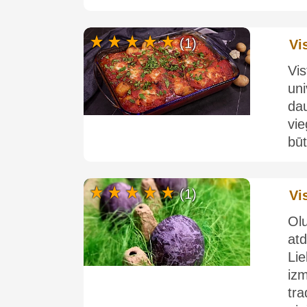
(1)
Vi
Vi
un
da
vie
būt
(1)
Vi
Ol
at
Li
iz
tr