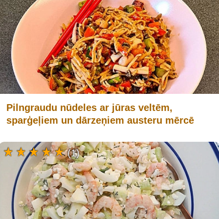
Pilngraudu nūdeles ar jūras veltēm,
sparģeļiem un dārzeņiem austeru mērcē
(1)