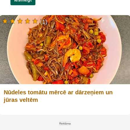
(1)
Nūdeles tomātu mērcē ar dārzeņiem un
jūras veltēm
Reklāma