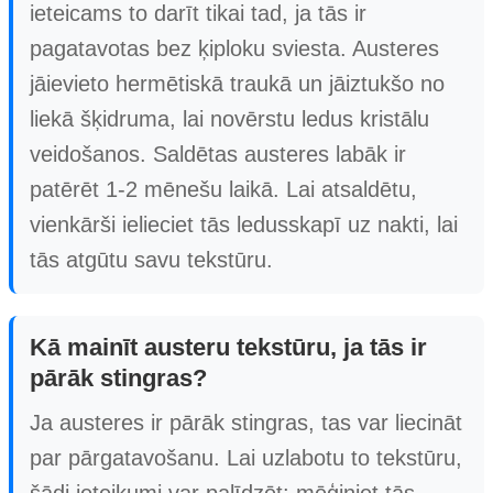
ieteicams to darīt tikai tad, ja tās ir
pagatavotas bez ķiploku sviesta. Austeres
jāievieto hermētiskā traukā un jāiztukšo no
liekā šķidruma, lai novērstu ledus kristālu
veidošanos. Saldētas austeres labāk ir
patērēt 1-2 mēnešu laikā. Lai atsaldētu,
vienkārši ielieciet tās ledusskapī uz nakti, lai
tās atgūtu savu tekstūru.
Kā mainīt austeru tekstūru, ja tās ir
pārāk stingras?
Ja austeres ir pārāk stingras, tas var liecināt
par pārgatavošanu. Lai uzlabotu to tekstūru,