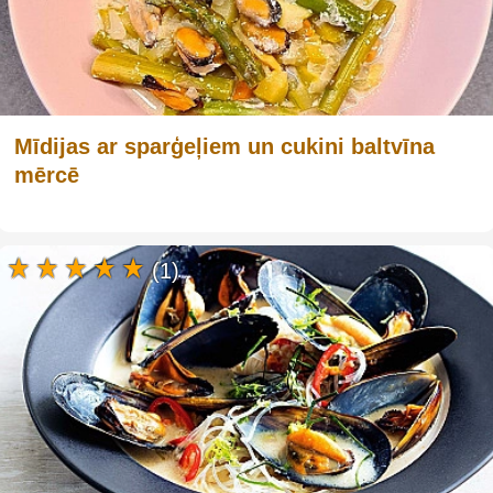
Mīdijas ar sparģeļiem un cukini baltvīna
mērcē
(1)