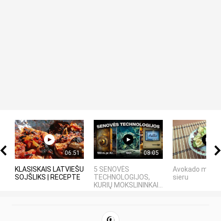
06:51
08:05
KLASISKAIS LATVIEŠU
5 SENOVĖS
Avokado maizīt
SOJŠLIKS | RECEPTE
TECHNOLOGIJOS,
sieru
KURIŲ MOKSLININKAI...