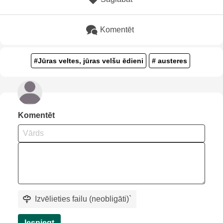
Komentēt
#Jūras veltes, jūras velšu ēdieni
# austeres
Komentēt
Izvēlieties failu (neobligāti)
`
Iesniegt