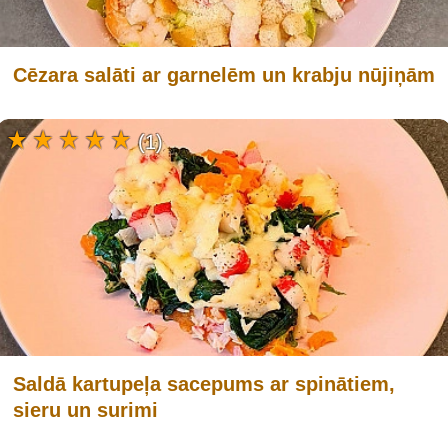
Cēzara salāti ar garnelēm un krabju nūjiņām
(1)
Saldā kartupeļa sacepums ar spinātiem,
sieru un surimi