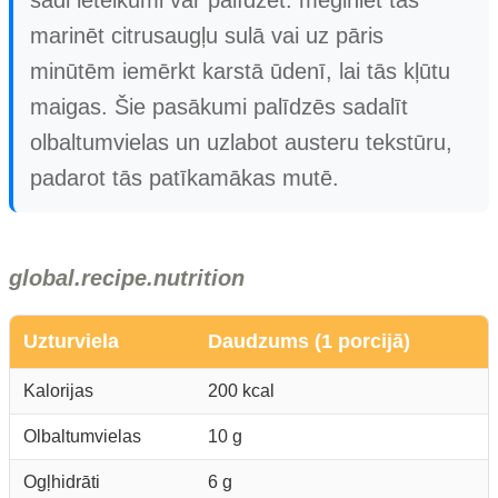
šādi ieteikumi var palīdzēt: mēģiniet tās
marinēt citrusaugļu sulā vai uz pāris
minūtēm iemērkt karstā ūdenī, lai tās kļūtu
maigas. Šie pasākumi palīdzēs sadalīt
olbaltumvielas un uzlabot austeru tekstūru,
padarot tās patīkamākas mutē.
global.recipe.nutrition
Uzturviela
Daudzums (1 porcijā)
Kalorijas
200 kcal
Olbaltumvielas
10 g
Ogļhidrāti
6 g