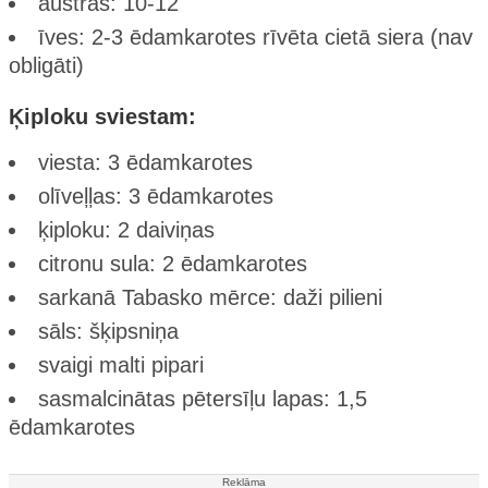
austras: 10-12
īves: 2-3 ēdamkarotes rīvēta cietā siera (nav
obligāti)
Ķiploku sviestam:
viesta: 3 ēdamkarotes
olīveļļas: 3 ēdamkarotes
ķiploku: 2 daiviņas
citronu sula: 2 ēdamkarotes
sarkanā Tabasko mērce: daži pilieni
sāls: šķipsniņa
svaigi malti pipari
sasmalcinātas pētersīļu lapas: 1,5
ēdamkarotes
Reklāma