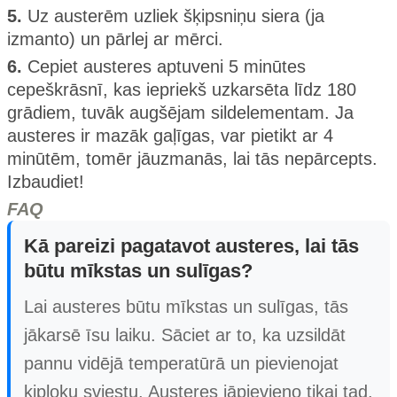
5.
Uz austerēm uzliek šķipsniņu siera (ja
izmanto) un pārlej ar mērci.
6.
Cepiet austeres aptuveni 5 minūtes
cepeškrāsnī, kas iepriekš uzkarsēta līdz 180
grādiem, tuvāk augšējam sildelementam. Ja
austeres ir mazāk gaļīgas, var pietikt ar 4
minūtēm, tomēr jāuzmanās, lai tās nepārcepts.
Izbaudiet!
FAQ
Kā pareizi pagatavot austeres, lai tās
būtu mīkstas un sulīgas?
Lai austeres būtu mīkstas un sulīgas, tās
jākarsē īsu laiku. Sāciet ar to, ka uzsildāt
pannu vidējā temperatūrā un pievienojat
ķiploku sviestu. Austeres jāpievieno tikai tad,