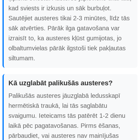
kad sviests ir izkusis un sāk burbuļot.
Sautējiet austeres tikai 2-3 minūtes, līdz tās
sāk atvērties. Pārāk ilga gatavošana var
izraisīt to, ka austeres kļūst gumijotas, jo
olbaltumvielas pārāk ilgstoši tiek pakļautas
siltumam.
Kā uzglabāt palikušās austeres?
Palikušās austeres jāuzglabā ledusskapī
hermētiskā traukā, lai tās saglabātu
svaigumu. Ieteicams tās patērēt 1-2 dienu
laikā pēc pagatavošanas. Pirms ēšanas,
pārbaudiet, vai austeres nav mainījušas