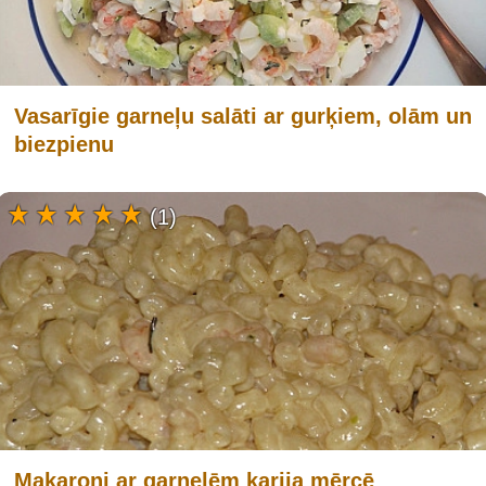
Vasarīgie garneļu salāti ar gurķiem, olām un
biezpienu
(1)
Makaroni ar garnelēm karija mērcē