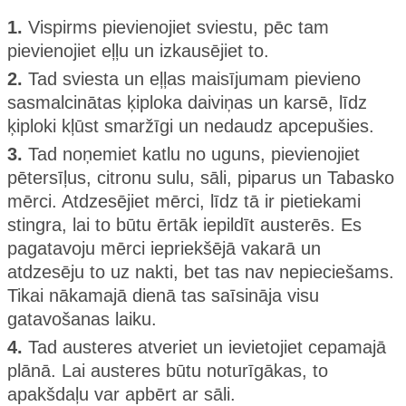
1.
Vispirms pievienojiet sviestu, pēc tam
pievienojiet eļļu un izkausējiet to.
2.
Tad sviesta un eļļas maisījumam pievieno
sasmalcinātas ķiploka daiviņas un karsē, līdz
ķiploki kļūst smaržīgi un nedaudz apcepušies.
3.
Tad noņemiet katlu no uguns, pievienojiet
pētersīļus, citronu sulu, sāli, piparus un Tabasko
mērci. Atdzesējiet mērci, līdz tā ir pietiekami
stingra, lai to būtu ērtāk iepildīt austerēs. Es
pagatavoju mērci iepriekšējā vakarā un
atdzesēju to uz nakti, bet tas nav nepieciešams.
Tikai nākamajā dienā tas saīsināja visu
gatavošanas laiku.
4.
Tad austeres atveriet un ievietojiet cepamajā
plānā. Lai austeres būtu noturīgākas, to
apakšdaļu var apbērt ar sāli.