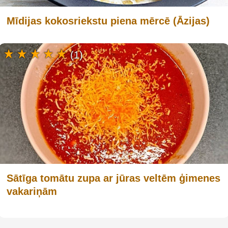
Mīdijas kokosriekstu piena mērcē (Āzijas)
(1)
Sātīga tomātu zupa ar jūras veltēm ģimenes
vakariņām