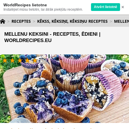
WorldRecipes lietotne
×
Atvērt lietotnē
Instalējiet mūsu lietotni, lai ātrāk piekļūtu receptēm.
RECEPTES
KĒKSS, KĒKSIŅI, KĒKSIŅU RECEPTES
MELLEN
MELLENU KEKSINI - RECEPTES, ĒDIENI |
WORLDRECIPES.EU
(1)