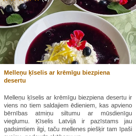
Melleņu ķīselis ar krēmīgu biezpiena
desertu
Melleņu ķīselis ar krēmīgu biezpiena desertu ir
viens no tiem saldajiem ēdieniem, kas apvieno
bērnības atmiņu siltumu ar mūsdienīgu
vieglumu. Ķīselis Latvijā ir pazīstams jau
gadsimtiem ilgi, taču mellenes piešķir tam īpaši