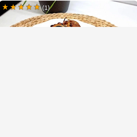
(1)
Banānu mafinu recepte ar grieķu jogurtu un
ogām
(1)