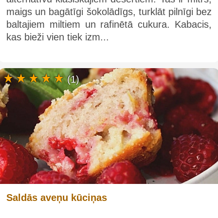
maigs un bagātīgi šokolādīgs, turklāt pilnīgi bez
baltajiem miltiem un rafinētā cukura. Kabacis,
kas bieži vien tiek izm...
(1)
Saldās aveņu kūciņas