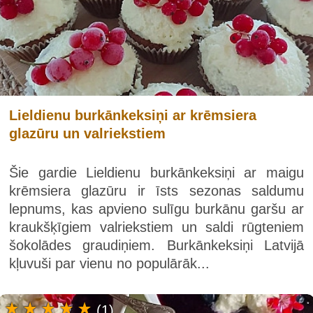
Lieldienu burkānkeksiņi ar krēmsiera
glazūru un valriekstiem
Šie gardie Lieldienu burkānkeksiņi ar maigu
krēmsiera glazūru ir īsts sezonas saldumu
lepnums, kas apvieno sulīgu burkānu garšu ar
kraukšķīgiem valriekstiem un saldi rūgteniem
šokolādes graudiņiem. Burkānkeksiņi Latvijā
kļuvuši par vienu no populārāk...
(1)