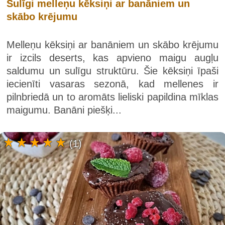
Sulīgi melleņu kēksiņi ar banāniem un
skābo krējumu
Melleņu kēksiņi ar banāniem un skābo krējumu
ir izcils deserts, kas apvieno maigu augļu
saldumu un sulīgu struktūru. Šie kēksiņi īpaši
iecienīti vasaras sezonā, kad mellenes ir
pilnbriedā un to aromāts lieliski papildina mīklas
maigumu. Banāni piešķi...
(1)