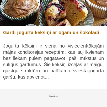
Gardi jogurta kēksiņi ar ogām un šokolādi
Jogurta kēksiņi ir viena no visiecienītākajām
mājas konditorejas receptēm, kas ļauj ikvienam
bez liekām pūlēm pagatavot īpaši mīkstus un
sulīgus gardumus. Šie kēksiņi izceļas ar maigu,
gaisīgu struktūru un patīkamu sviesta-jogurta
garšu, kas apvienot...
Reklāma