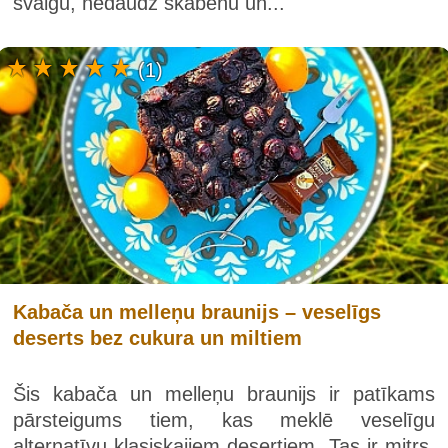
svaigu, nedaudz skābenu un...
(1)
Kabača un melleņu braunijs – veselīgs
deserts bez cukura un miltiem
Šis kabača un melleņu braunijs ir patīkams
pārsteigums tiem, kas meklē veselīgu
alternatīvu klasiskajiem desertiem. Tas ir mitrs,