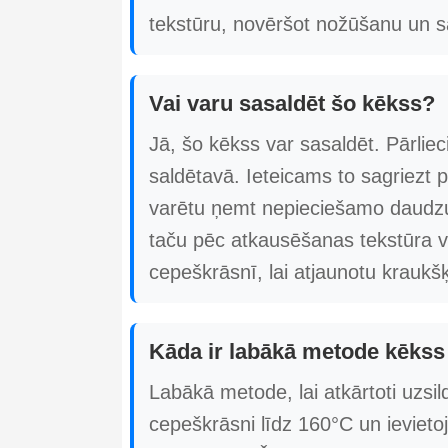
tekstūru, novēršot nožūšanu un 
Vai varu sasaldēt šo kēkss?
Jā, šo kēkss var sasaldēt. Pārliecin
saldētavā. Ieteicams to sagriezt po
varētu ņemt nepieciešamo daudzu
taču pēc atkausēšanas tekstūra va
cepeškrāsnī, lai atjaunotu krauk
Kāda ir labākā metode kēkss 
Labākā metode, lai atkārtoti uzsil
cepeškrāsni līdz 160°C un ievietoj