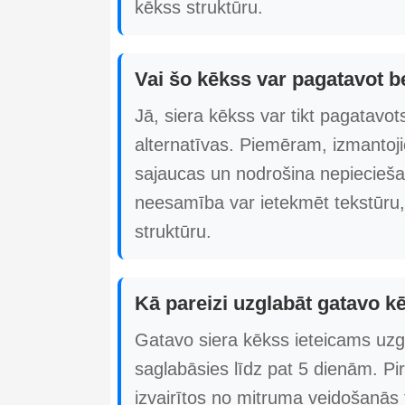
kēkss struktūru.
Vai šo kēkss var pagatavot b
Jā, siera kēkss var tikt pagatavot
alternatīvas. Piemēram, izmantojie
sajaucas un nodrošina nepiecieš
neesamība var ietekmēt tekstūru, p
struktūru.
Kā pareizi uzglabāt gatavo k
Gatavo siera kēkss ieteicams uzg
saglabāsies līdz pat 5 dienām. Pir
izvairītos no mitruma veidošanās