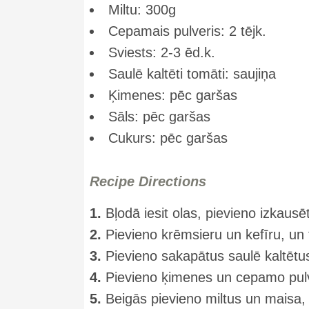
Miltu: 300g
Cepamais pulveris: 2 tējk.
Sviests: 2-3 ēd.k.
Saulē kaltēti tomāti: saujiņa
Ķimenes: pēc garšas
Sāls: pēc garšas
Cukurs: pēc garšas
Recipe Directions
1.
Bļodā iesit olas, pievieno izkausē
2.
Pievieno krēmsieru un kefīru, un tu
3.
Pievieno sakapātus saulē kaltētus
4.
Pievieno ķimenes un cepamo pulve
5.
Beigās pievieno miltus un maisa, 