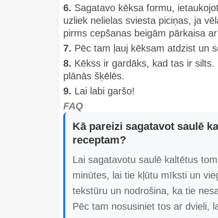
6.
Sagatavo kēksa formu, ietaukojot 
uzliek nelielas sviesta piciņas, ja
pirms cepšanas beigām pārkaisa ar a
7.
Pēc tam ļauj kēksam atdzist un s
8.
Kēkss ir gardāks, kad tas ir silts
plānās šķēlēs.
9.
Lai labi garšo!
FAQ
Kā pareizi sagatavot saulē kal
receptam?
Lai sagatavotu saulē kaltētus tom
minūtes, lai tie kļūtu mīksti un vi
tekstūru un nodrošina, ka tie nes
Pēc tam nosusiniet tos ar dvieli, l