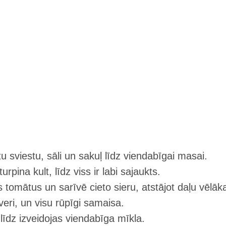
tu sviestu, sāli un sakuļ līdz viendabīgai masai.
rpina kult, līdz viss ir labi sajaukts.
 tomātus un sarīvē cieto sieru, atstājot daļu vēlā
ri, un visu rūpīgi samaisa.
līdz izveidojas viendabīga mīkla.