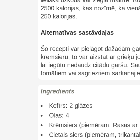
2500 kalorijas, kas nozīmē, ka vien
250 kalorijas.
Alternatīvas sastāvdaļas
Šo recepti var pielāgot dažādām g
krēmsieru, to var aizstāt ar grieķu j
lai iegūtu nedaudz citādu garšu. Sau
tomātiem vai sagrieztiem sarkanaji
Ingredients
Kefīrs: 2 glāzes
Olas: 4
Krēmsiers (piemēram, Rasas ar 
Cietais siers (piemēram, trikantā