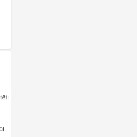
tēti
ūt