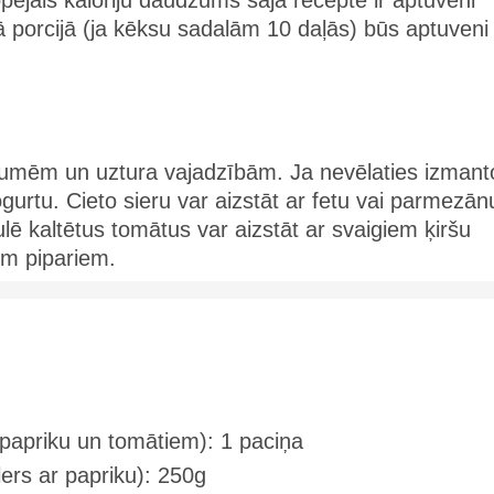
ā porcijā (ja kēksu sadalām 10 daļās) būs aptuveni
aumēm un uztura vajadzībām. Ja nevēlaties izmant
ogurtu. Cieto sieru var aizstāt ar fetu vai parmezān
lē kaltētus tomātus var aizstāt ar svaigiem ķiršu
em pipariem.
papriku un tomātiem): 1 paciņa
lers ar papriku): 250g