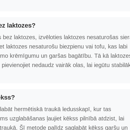
ez laktozes?
s bez laktozes, izvēloties laktozes nesaturošas sie
t laktozes nesaturošu biezpienu vai tofu, kas labi
amo krēmīgumu un garšas bagātību. Tā kā laktoze
ievienojiet nedaudz vairāk olas, lai iegūtu stabilā
ēkss?
labāt hermētiskā traukā ledusskapī, kur tas
ms uzglabāšanas ļaujiet kēkss pilnībā atdzist, lai
 traukā. Šī metode palīdz saglabāt kēkss garšu un