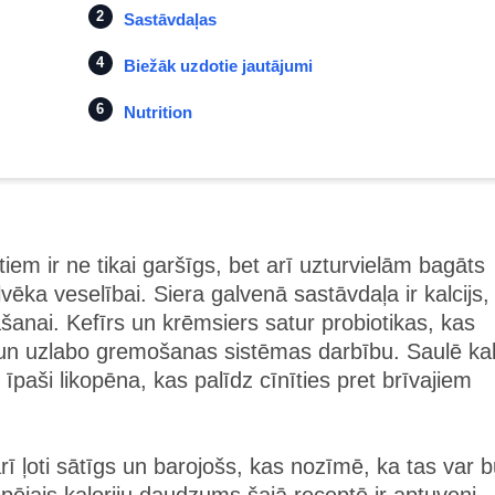
Sastāvdaļas
Biežāk uzdotie jautājumi
Nutrition
iem ir ne tikai garšīgs, bet arī uzturvielām bagāts
ēka veselībai. Siera galvenā sastāvdaļa ir kalcijs,
āšanai. Kefīrs un krēmsiers satur probiotikas, kas
 un uzlabo gremošanas sistēmas darbību. Saulē kal
, īpaši likopēna, kas palīdz cīnīties pret brīvajiem
.
arī ļoti sātīgs un barojošs, kas nozīmē, ka tas var b
Kopējais kaloriju daudzums šajā receptē ir aptuveni