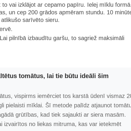
to vai izklājot ar cepamo papīru. Ielej mīklu formā
 vēlas, un cep 200 grādos apmēram stundu. 10 minūt
tlikušo sarīvēto sieru.
ervē.
. Lai pilnībā izbaudītu garšu, to sagriež maksimāli
tētus tomātus, lai tie būtu ideāli šim
ātus, vispirms iemērciet tos karstā ūdenī vismaz 2
egli pielaisti mīklai. Šī metode palīdz atjaunot tomāt
agādā grūtības, kad tiek sajaukti ar siera masām.
ai izvairītos no liekas mitruma, kas var ietekmēt