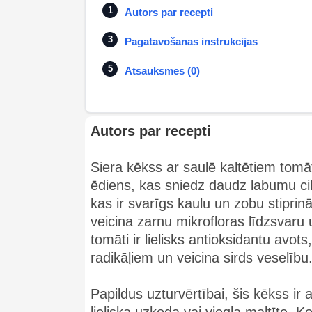
Autors par recepti
Pagatavošanas instrukcijas
Atsauksmes (0)
Autors par recepti
Siera kēkss ar saulē kaltētiem tomāt
ēdiens, kas sniedz daudz labumu cilv
kas ir svarīgs kaulu un zobu stiprin
veicina zarnu mikrofloras līdzsvaru
tomāti ir lielisks antioksidantu avots
radikāļiem un veicina sirds veselību
Papildus uzturvērtībai, šis kēkss ir 
lieliska uzkoda vai viegla maltīte. 