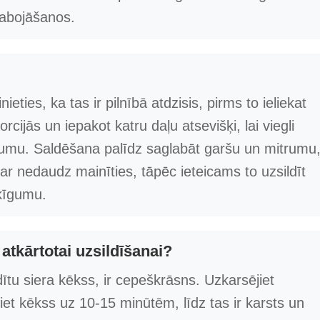
sabojāšanos.
ieties, ka tas ir pilnībā atdzisis, pirms to ieliekat
rcijās un iepakot katru daļu atsevišķi, lai viegli
mu. Saldēšana palīdz saglabāt garšu un mitrumu
r nedaudz mainīties, tāpēc ieteicams to uzsildīt
šķīgumu.
atkārtotai uzsildīšanai?
dītu siera kēkss, ir cepeškrāsns. Uzkarsējiet
iet kēkss uz 10-15 minūtēm, līdz tas ir karsts un