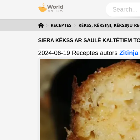
RECEPTES
KĒKSS, KĒKSIŅI, KĒKSIŅU R
SIERA KĒKSS AR SAULĒ KALTĒTIEM T
2024-06-19 Receptes autors
Zitinja