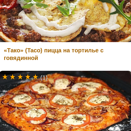
«Тако» (Taco) пицца на тортилье с
говядинной
(1)