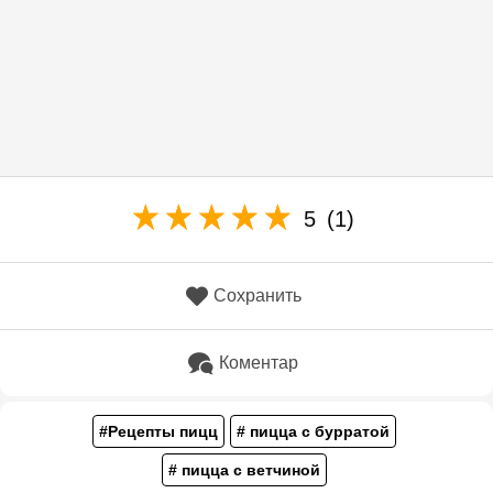
5
(1)
Сохранить
Коментар
#Рецепты пицц
# пицца с бурратой
# пицца с ветчиной