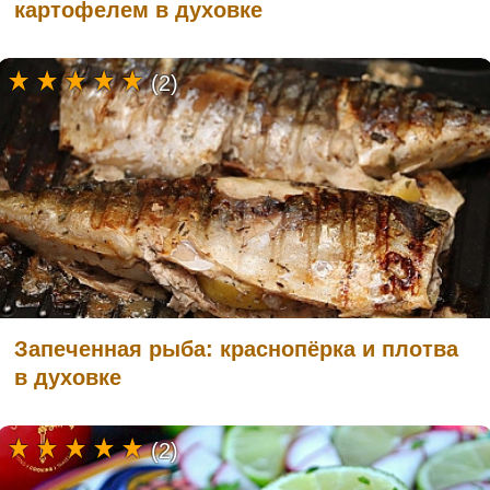
картофелем в духовке
(2)
Запеченная рыба: краснопёрка и плотва
в духовке
(2)