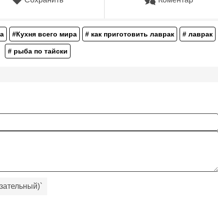
а
#Кухня всего мира
# как приготовить лаврак
# лаврак
# рыба по тайски
зательный)
`