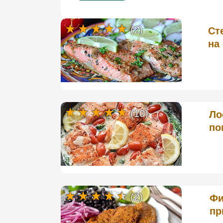
(2)
Ст
на
(10)
Ло
по
(2)
Фи
пр