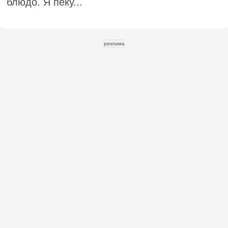
блюдо. Я пеку...
реклама