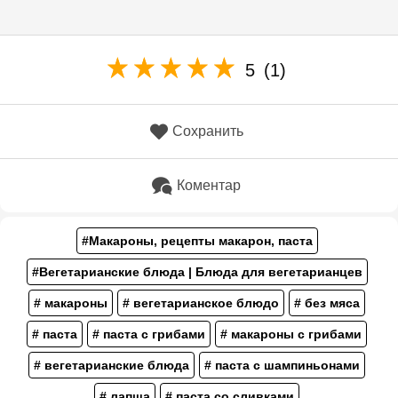
5
(1)
Сохранить
Коментар
#Макароны, рецепты макарон, паста
#Вегетарианские блюда | Блюда для вегетарианцев
# макароны
# вегетарианское блюдо
# без мяса
# паста
# паста с грибами
# макароны с грибами
# вегетарианские блюда
# паста с шампиньонами
# лапша
# паста со сливками