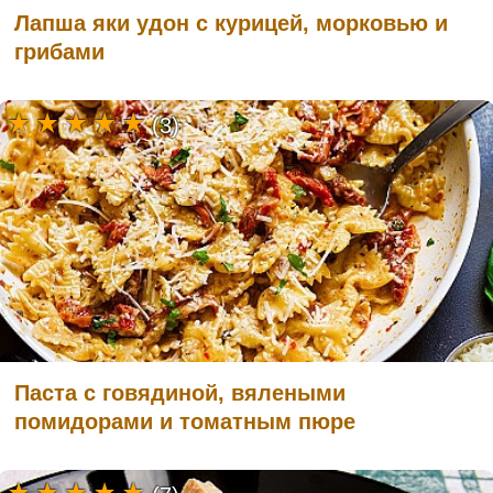
Лапша яки удон с курицей, морковью и
грибами
(3)
Паста с говядиной, вялеными
помидорами и томатным пюре