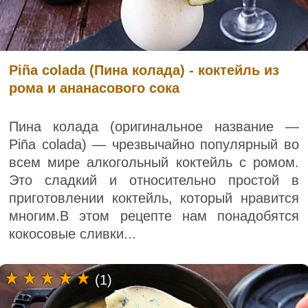
Piña colada (Пина колада) - коктейль из
рома и ананасового сока
Пина колада (оригинальное название —
Piña colada) — чрезвычайно популярный во
всем мире алкогольный коктейль с ромом.
Это сладкий и относительно простой в
приготовлении коктейль, который нравится
многим.В этом рецепте нам понадобятся
кокосовые сливки...
(1)