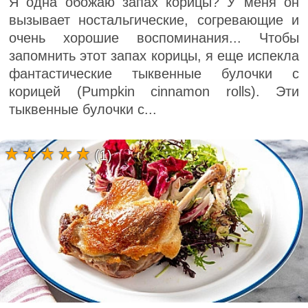
Я одна обожаю запах корицы? У меня он
вызывает ностальгические, согревающие и
очень хорошие воспоминания... Чтобы
запомнить этот запах корицы, я еще испекла
фантастические тыквенные булочки с
корицей (Pumpkin cinnamon rolls). Эти
тыквенные булочки с...
(1)