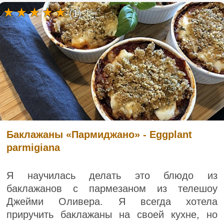
(1)
Баклажаны «Пармиджано» - Eggplant
parmigiana
Я научилась делать это блюдо из
баклажанов с пармезаном из телешоу
Джейми Оливера. Я всегда хотела
приручить баклажаны на своей кухне, но