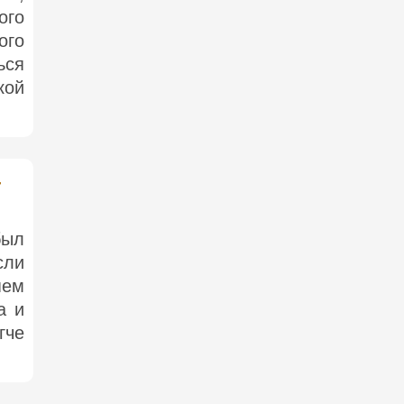
ого
ого
ься
кой
-
ыл
сли
яем
а и
гче