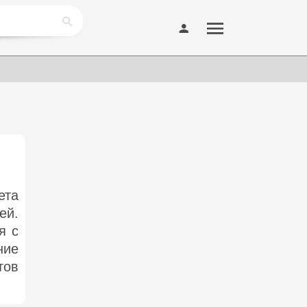
ета
ей.
я с
ие
тов