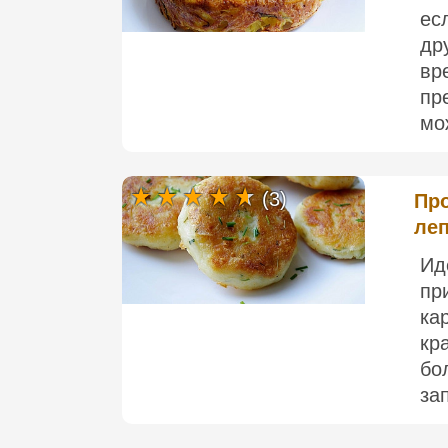
ес
др
вр
пр
мо
(3)
Пр
ле
И
пр
ка
кр
бо
за