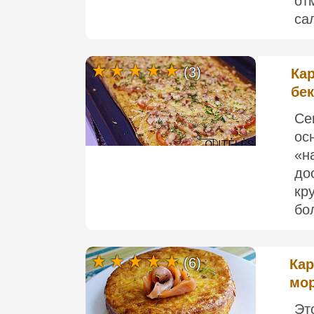
от
са
(3)
Ка
бе
Се
ос
«н
до
кр
бо
(6)
Кар
мор
Эт