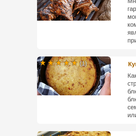
Мн
га
мо
ко
яв
пр
(1)
Ку
Ка
ст
бл
бл
се
или