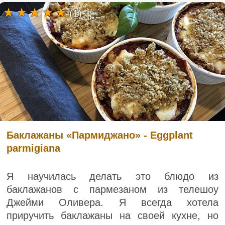
(1)
Баклажаны «Пармиджано» - Eggplant
parmigiana
Я научилась делать это блюдо из
баклажанов с пармезаном из телешоу
Джейми Оливера. Я всегда хотела
приручить баклажаны на своей кухне, но