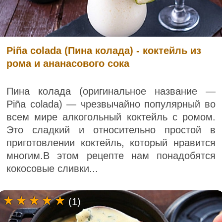
Piña colada (Пина колада) - коктейль из
рома и ананасового сока
Пина колада (оригинальное название —
Piña colada) — чрезвычайно популярный во
всем мире алкогольный коктейль с ромом.
Это сладкий и относительно простой в
приготовлении коктейль, который нравится
многим.В этом рецепте нам понадобятся
кокосовые сливки...
(1)