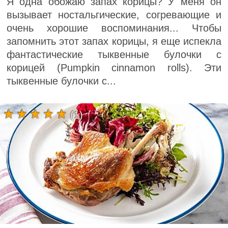
Я одна обожаю запах корицы? У меня он
вызывает ностальгические, согревающие и
очень хорошие воспоминания... Чтобы
запомнить этот запах корицы, я еще испекла
фантастические тыквенные булочки с
корицей (Pumpkin cinnamon rolls). Эти
тыквенные булочки с...
(1)