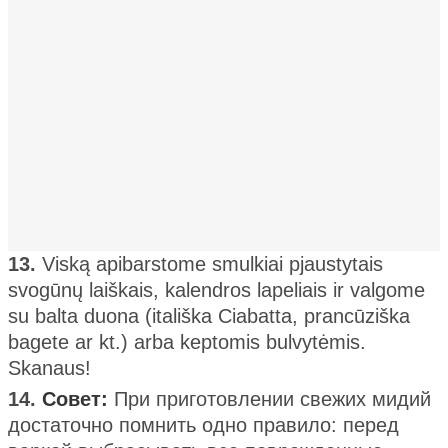
13.
Viską apibarstome smulkiai pjaustytais
svogūnų laiškais, kalendros lapeliais ir valgome
su balta duona (itališka Ciabatta, prancūziška
bagete ar kt.) arba keptomis bulvytėmis.
Skanaus!
14.
Совет:
При приготовлении свежих мидий
достаточно помнить одно правило: перед