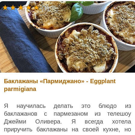
(1)
Баклажаны «Пармиджано» - Eggplant
parmigiana
Я научилась делать это блюдо из
баклажанов с пармезаном из телешоу
Джейми Оливера. Я всегда хотела
приручить баклажаны на своей кухне, но