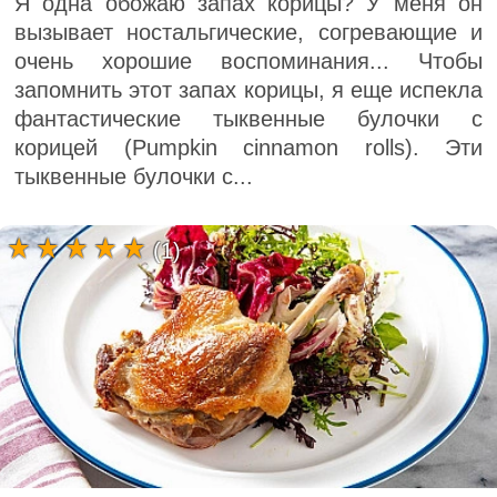
Я одна обожаю запах корицы? У меня он
вызывает ностальгические, согревающие и
очень хорошие воспоминания... Чтобы
запомнить этот запах корицы, я еще испекла
фантастические тыквенные булочки с
корицей (Pumpkin cinnamon rolls). Эти
тыквенные булочки с...
(1)