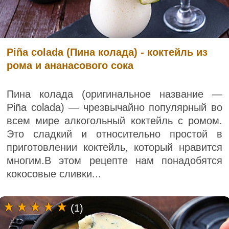
Piña colada (Пина колада) - коктейль из
рома и ананасового сока
Пина колада (оригинальное название —
Piña colada) — чрезвычайно популярный во
всем мире алкогольный коктейль с ромом.
Это сладкий и относительно простой в
приготовлении коктейль, который нравится
многим.В этом рецепте нам понадобятся
кокосовые сливки...
(1)