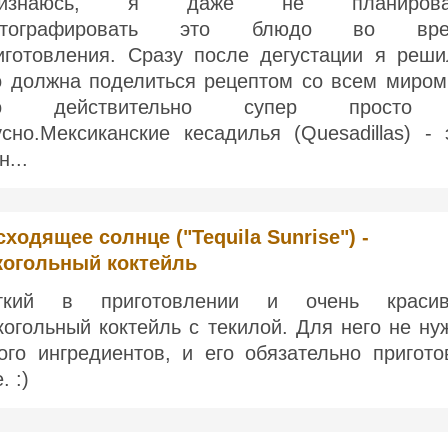
ризнаюсь, я даже не планирова
отографировать это блюдо во вре
иготовления. Сразу после дегустации я реши
о должна поделиться рецептом со всем миром
то действительно супер просто
усно.Мексиканские кесадилья (Quesadillas) - 
н...
сходящее солнце ("Tequila Sunrise") -
когольный коктейль
гкий в приготовлении и очень краси
когольный коктейль с текилой. Для него не ну
ого ингредиентов, и его обязательно пригото
. :)