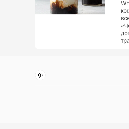
Wh
ко
вс
«Ч
до
тр