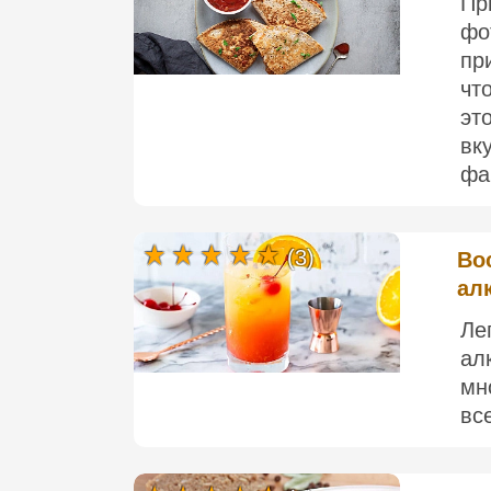
П
ф
пр
чт
э
вк
фа
(3)
Во
ал
Ле
ал
мн
все