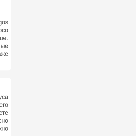
gos
осо
ше.
ные
аже
уса
его
ете
сно
жно