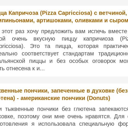
ца Капричоза (Pizza Capricciosa) с ветчиной,
пиньонами, артишоками, оливками и сыро
 этот раз хочу предложить вам испечь вместе
ой очень вкусную пиццу капричиоза (Pi
pricciosa). Это та пицца, которая практиче
еально соответствует стандартам традицион
альянской пиццы и без особых оговорок мо
ь отнесена к и...
венные пончики, запеченные в духовке (без
тена) - американские пончики (Donuts)
и тыквенные пончики без глютена запекаютс
ховке, поэтому они мне очень нравятся. Для 
готовления я использовала специальную фо