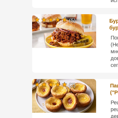
ис
(5)
Бур
бу
По
(Н
мн
до
се
(2)
Па
("P
Ре
ре
де