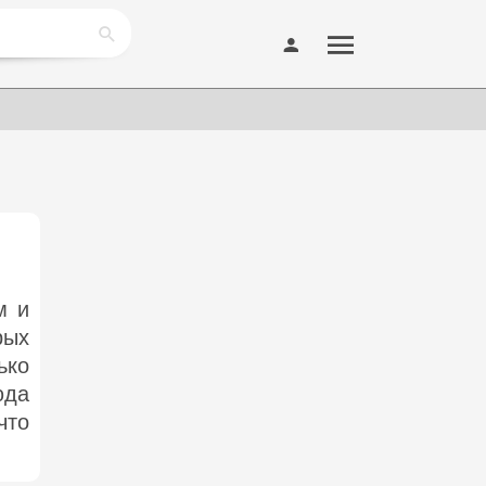
м и
рых
ько
юда
что