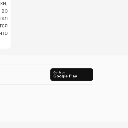
ки,
 во
ian
тся
что
Get it on
Google Play