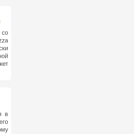
м
 со
zza
ски
ной
жет
я в
его
рму