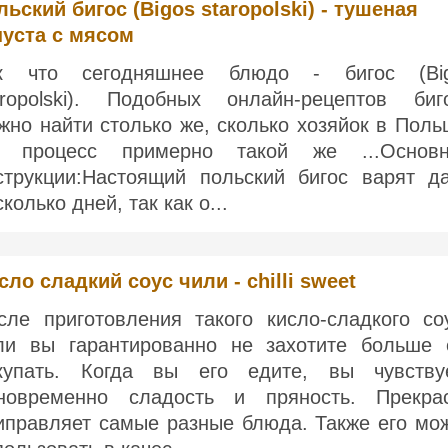
льский бигос (Bigos staropolski) - тушеная
пуста с мясом
к что сегодняшнее блюдо - бигос (Bi
aropolski). Подобных онлайн-рецептов биг
жно найти столько же, сколько хозяйок в Поль
 процесс примерно такой же ...Основ
струкции:Настоящий польский бигос варят д
колько дней, так как о...
сло сладкий соус чили - chilli sweet
сле приготовления такого кисло-сладкого со
ли вы гарантированно не захотите больше 
купать. Когда вы его едите, вы чувству
новременно сладость и пряность. Прекра
иправляет самые разные блюда. Также его мо