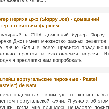
пользовать в качес...
гер Неряха Джо (Sloppy Joe) - домашний
ргер с говяжьим фаршем
пулярный в США домашний бургер Sloppy 
еряха Джо) имеет множество разных рецептов.
е лично больше всего нравится традиционн
вольно простая в изготовлении версия. Ит
годня я предлагаю вам попробовать.
штейш португальские пирожные - Pastel
asteis") de Nata
шила поделиться своим уже несколько забы
цептом португальской кухни. Я узнала об этом
вушки, когда мне пришлось ненадолго пожит