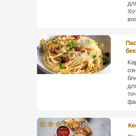
дл
Хо
во
(13)
Пас
бе
Ка
оз
бл
дл
то
фа
(1)
Ке