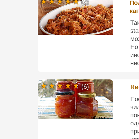
(2)
По
ка
Та
st
мо
Но
ин
нес
(6)
Ки
По
чи
по
од
пр