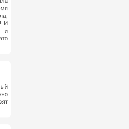
ла
мя
ла,
! И
 и
это
вый
жно
вят