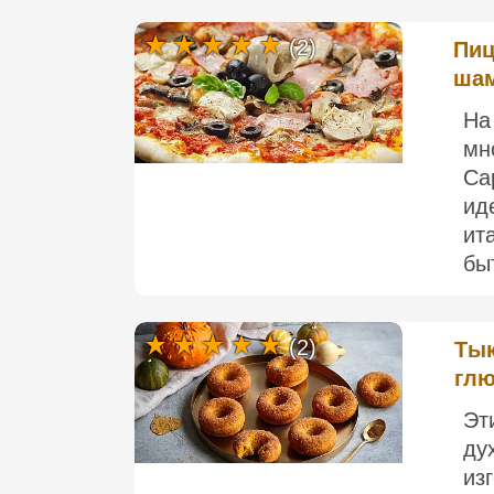
(2)
Пиц
шам
На
мн
Ca
ид
ит
быт
(2)
Тык
глю
Эт
ду
из