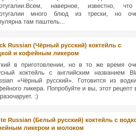
ртугалии.Всем, наверное, известно, чт
ртугалии много блюд из трески, но оч
пулярна там паштель...
ck Russian (Чёрный русский) коктейль с
дкой и кофейным ликером
гкий в приготовлении, но в то же время оч
усный коктейль с английским названием Bl
ssian «Чёрный русский». Готовится из водк
фейного ликера. Попробуйте и вы, этот рецепт 
разочарует. :)
te Russian (Белый русский) коктейль с водк
фейным ликером и молоком