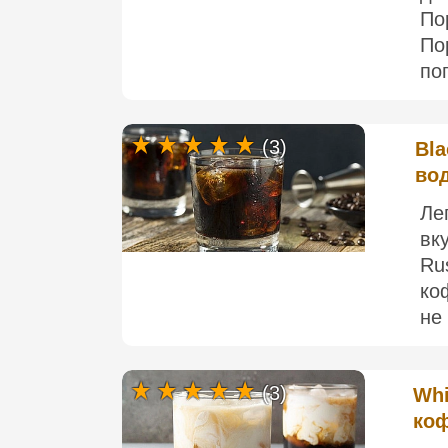
По
По
по
(3)
Bla
во
Ле
вк
Ru
ко
не 
(3)
Whi
ко