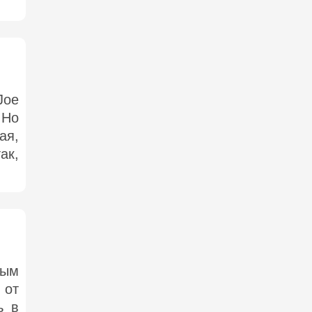
Joe
 Но
ая,
ак,
тым
 от
ь в