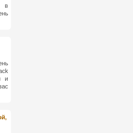
о в
ень
ень
ack
и и
вас
ой,