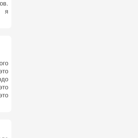
ов.
, я
ого
это
юдо
это
это