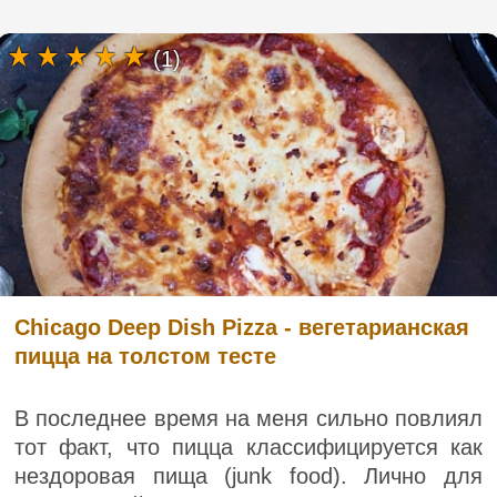
(1)
Chicago Deep Dish Pizza - вегетарианская
пицца на толстом тесте
В последнее время на меня сильно повлиял
тот факт, что пицца классифицируется как
нездоровая пища (junk food). Лично для