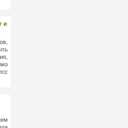
т и
ов,
ить
ия,
ако
есс
ием
ила