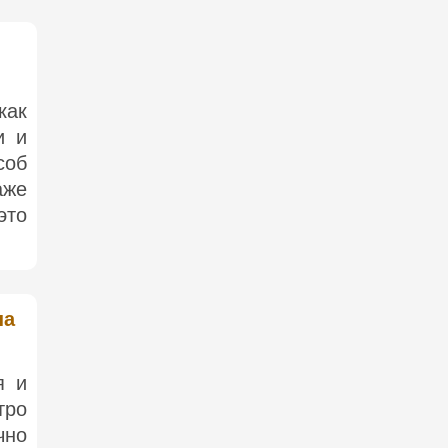
как
и и
соб
аже
это
на
я и
тро
чно