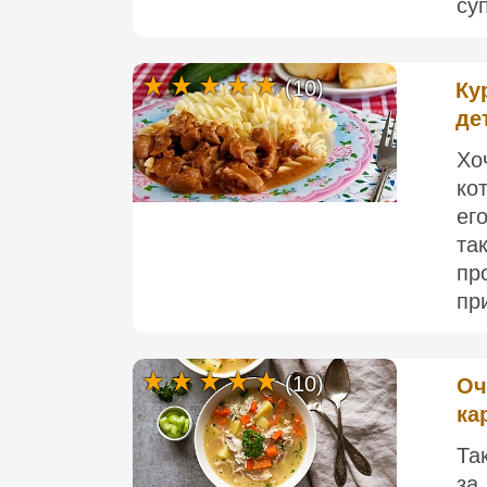
су
(10)
Ку
де
Хо
ко
ег
та
пр
пр
(10)
Оч
ка
Та
за