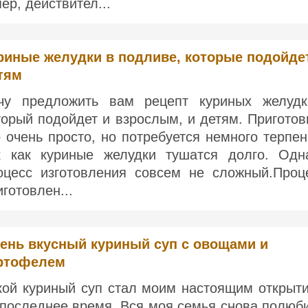
пер, действител...
риные желудки в подливе, которые подойде
тям
чу предложить вам рецепт куриных желудк
торый подойдет и взрослым, и детям. Приготов
о очень просто, но потребуется немного терпен
к как куриные желудки тушатся долго. Одн
оцесс изготовления совсем не сложный.Проц
иготовлен...
ень вкусный куриный суп с овощами и
ртофелем
кой куриный суп стал моим настоящим открыт
 последнее время. Вся моя семья снова полюб