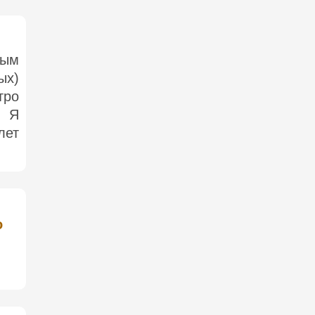
ным
ых)
тро
. Я
лет
о