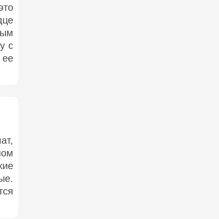
это
дце
ным
у с
 ее
ат,
ном
кие
ые.
тся