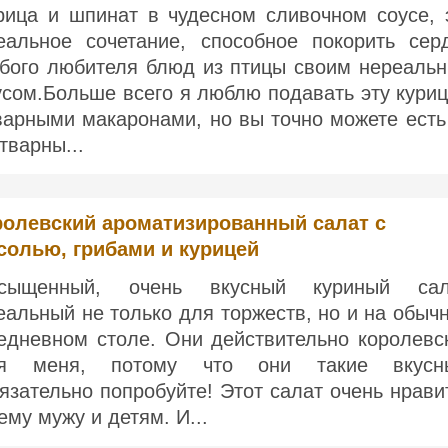
рица и шпинат в чудесном сливочном соусе, 
еальное сочетание, способное покорить сер
бого любителя блюд из птицы своим нереаль
усом.Больше всего я люблю подавать эту куриц
варными макаронами, но вы точно можете есть
отварны...
ролевский ароматизированный салат с
солью, грибами и курицей
сыщенный, очень вкусный куриный сал
еальный не только для торжеств, но и на обыч
едневном столе. Они действительно королевс
я меня, потому что они такие вкусн
язательно попробуйте! Этот салат очень нрави
ему мужу и детям. И...