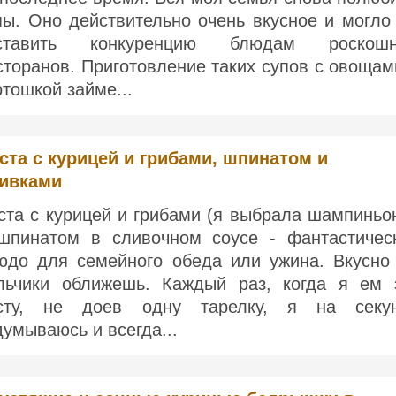
пы. Оно действительно очень вкусное и могло
ставить конкуренцию блюдам роскош
сторанов. Приготовление таких супов с овощам
ртошкой займе...
ста с курицей и грибами, шпинатом и
ивками
ста с курицей и грибами (я выбрала шампиньо
шпинатом в сливочном соусе - фантастичес
юдо для семейного обеда или ужина. Вкусно
льчики оближешь. Каждый раз, когда я ем 
сту, не доев одну тарелку, я на секу
думываюсь и всегда...