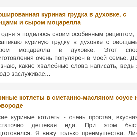
шированная куриная грудка в духовке, с
ощами и сыром моцарелла
годня я поделюсь своим особенным рецептом, 
запекаю куриную грудку в духовке с овощам
ром моцарелла в духовке. Этот спо
иготовления очень популярен в моей семье. Д
 знаю, какие хвалебные слова написать, ведь 
юдо заслуживае...
риные котлеты в сметанно-масляном соусе 
овороде
кие куриные котлеты - очень простая, вкусна
статочно дешевая еда. При этом быс
дготовился. Я вижу только преимущества. Ли