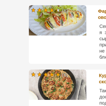
(6)
Фар
ов
Се
я 
сы
пр
не
бл
(6)
Ку
ск
Та
до
по