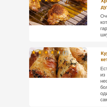
(7)
Хр
ду
Оч
ко
га
шк
(7)
Ку
ке
Ес
из
не
бо
од
са