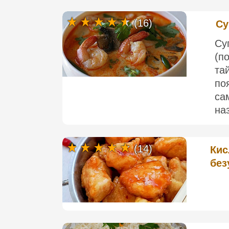
(16)
Су
Су
(п
та
по
са
на
(14)
Кис
без