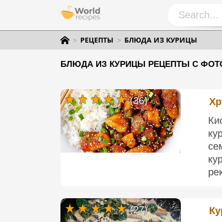
РЕЦЕПТЫ
БЛЮДА ИЗ КУРИЦЫ
БЛЮДА ИЗ КУРИЦЫ РЕЦЕПТЫ С ФОТ
(36)
Хр
Ки
ку
се
ку
ре
(27)
Ку