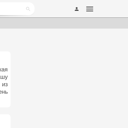
кая
ашу
 из
ень