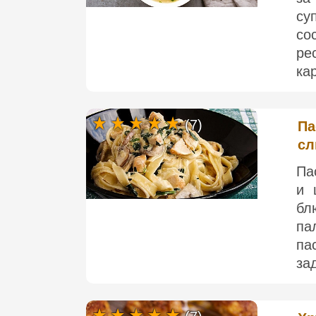
су
со
ре
ка
(7)
Па
сл
Па
и 
бл
па
па
за