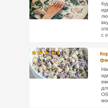
Ку
ид
лю
вк
от
с 
(17)
Ко
фа
На
ид
еж
дл
Об
мо