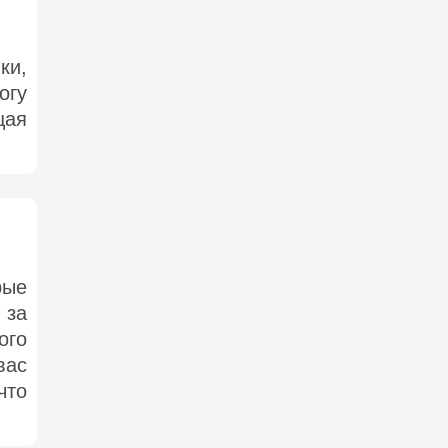
ки,
огу
щая
рые
 за
ого
вас
что