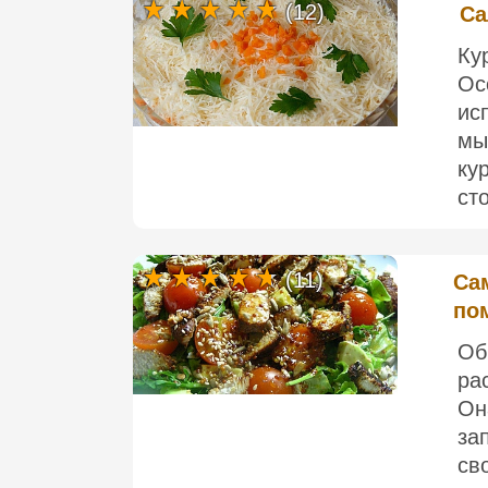
(12)
Са
Ку
Ос
ис
мы
ку
ст
(11)
Са
по
Об
ра
Он
за
св