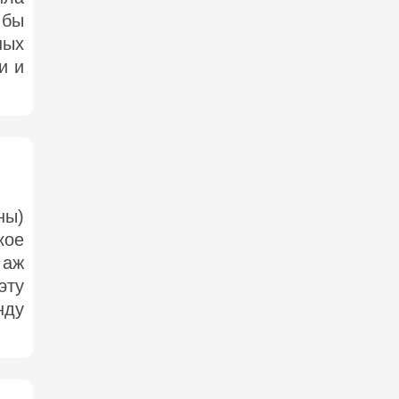
 бы
ных
и и
ны)
кое
 аж
эту
нду