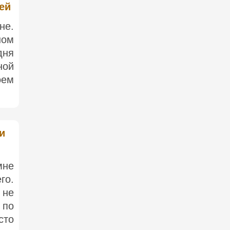
ей
не.
ном
дня
ной
оем
и
мне
го.
 не
 по
сто