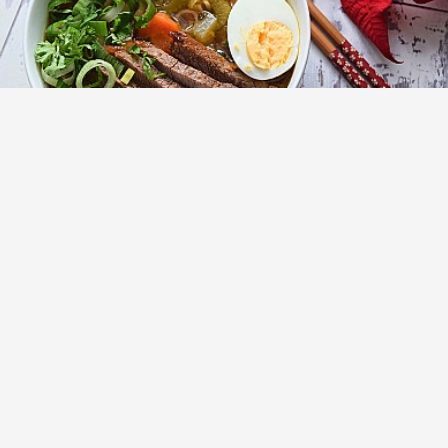
Суп рамен (Ramen) с говядиной и
пшеничной пастой
(16)