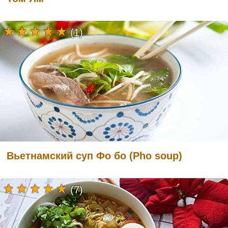
(1)
Вьетнамский суп Фо бо (Pho soup)
(7)