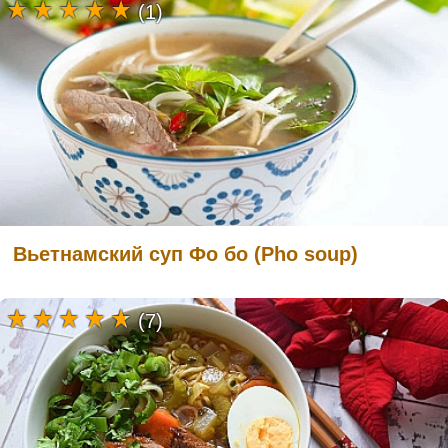
(1)
Вьетнамский суп Фо бо (Pho soup)
(7)