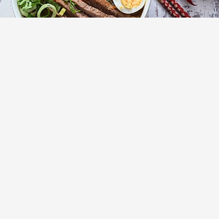
Суп рамен (Ramen) с говядиной и
пшеничной пастой
(16)