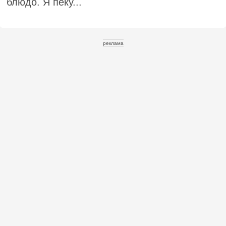
блюдо. Я пеку...
реклама