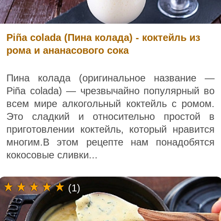
Piña colada (Пина колада) - коктейль из
рома и ананасового сока
Пина колада (оригинальное название —
Piña colada) — чрезвычайно популярный во
всем мире алкогольный коктейль с ромом.
Это сладкий и относительно простой в
приготовлении коктейль, который нравится
многим.В этом рецепте нам понадобятся
кокосовые сливки...
(1)