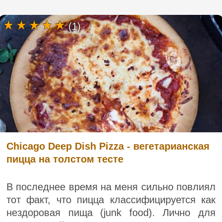
(1)
Chicago Deep Dish Pizza - вегетарианская
пицца на толстом тесте
В последнее время на меня сильно повлиял
тот факт, что пицца классифицируется как
нездоровая пища (junk food). Лично для