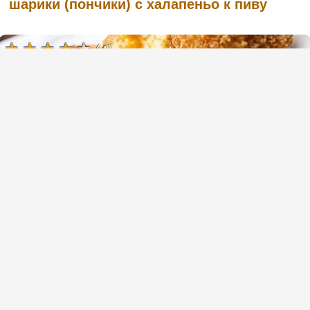
шарики (пончики) с халапеньо к пиву
(4)
Рецепт аранчини - рисовые шарики
ризотто с сыром
(1)