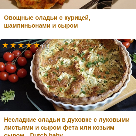
Овощные оладьи с курицей,
шампиньонами и сыром
(1)
Несладкие оладьи в духовке с луковыми
листьями и сыром фета или козьим
сыром - Dutch baby