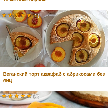
(2)
Веганский торт аквафаб с абрикосами без
яиц
(1)