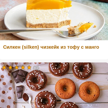
Силкен (silken) чизкейк из тофу с манго
(3)