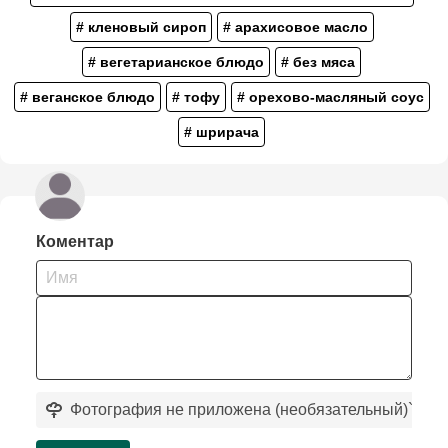
# кленовый сироп
# арахисовое масло
# вегетарианское блюдо
# без мяса
# веганское блюдо
# тофу
# орехово-масляный соус
# шрирача
Коментар
Фотография не приложена (необязательный)
`