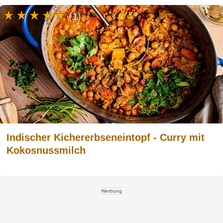
(1)
Indischer Kichererbseneintopf - Curry mit
Kokosnussmilch
Werbung