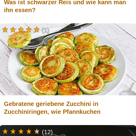
Was ist schwarzer Reis und wie kann man
ihn essen?
(1)
Gebratene geriebene Zucchini in
Zucchiniringen, wie Pfannkuchen
(12)