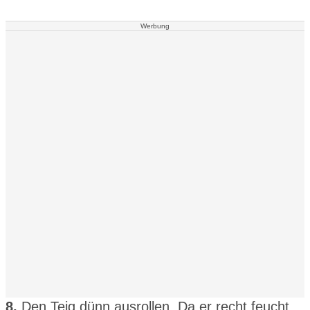
Werbung
8.
Den Teig dünn ausrollen. Da er recht feucht