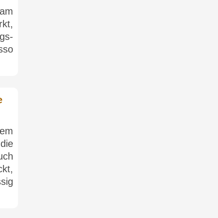
 am
kt,
gs-
sso
e
em
die
uch
kt,
sig