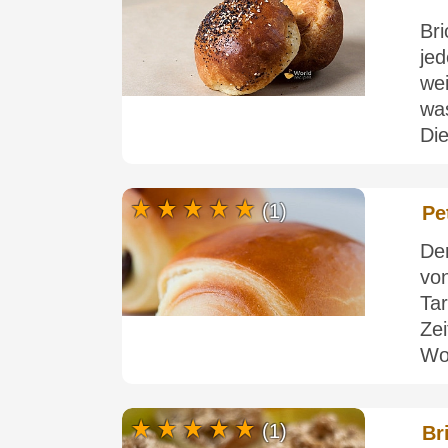
Br
je
we
wa
Die
(1)
Pe
De
von
Tar
Ze
Wo
(1)
Br