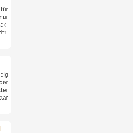
für
nur
ck,
ht.
eig
der
zter
aar
l