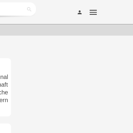
nal
aft
che
ern