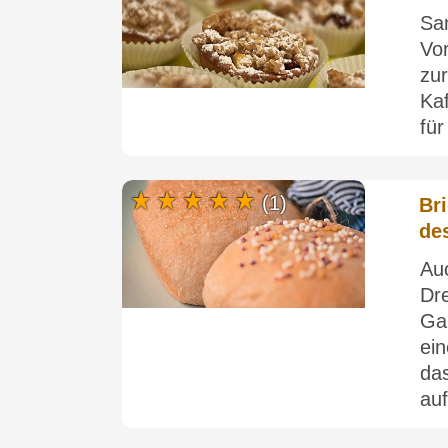
Sa
Vo
zu
Ka
für
(1)
Br
de
Au
Dr
Ga
ei
da
auf