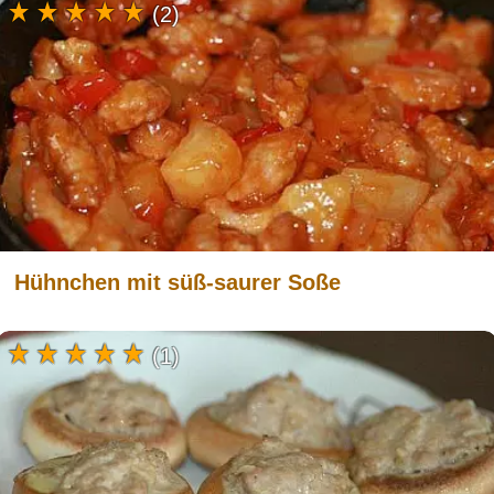
(2)
Hühnchen mit süß-saurer Soße
(1)