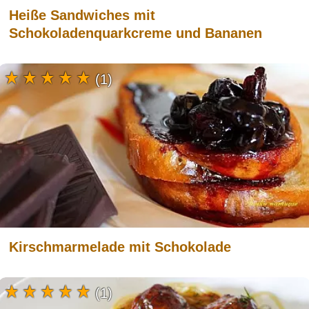
Heiße Sandwiches mit
Schokoladenquarkcreme und Bananen
(1)
Kirschmarmelade mit Schokolade
(1)