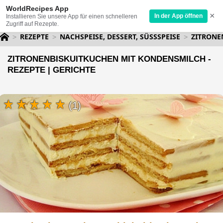
WorldRecipes App
×
In der App öffnen
Installieren Sie unsere App für einen schnelleren
Zugriff auf Rezepte.
REZEPTE
NACHSPEISE, DESSERT, SÜSSSPEISE
ZITRONE
ZITRONENBISKUITKUCHEN MIT KONDENSMILCH -
REZEPTE | GERICHTE
(1)