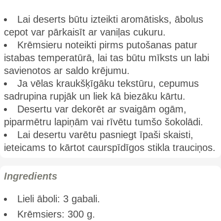
Lai deserts būtu izteikti aromātisks, ābolus
cepot var pārkaisīt ar vaniļas cukuru.
Krēmsieru noteikti pirms putošanas patur
istabas temperatūrā, lai tas būtu mīksts un labi
savienotos ar saldo krējumu.
Ja vēlas kraukšķīgāku tekstūru, cepumus
sadrupina rupjāk un liek kā biezāku kārtu.
Desertu var dekorēt ar svaigām ogām,
piparmētru lapiņām vai rīvētu tumšo šokolādi.
Lai desertu varētu pasniegt īpaši skaisti,
ieteicams to kārtot caurspīdīgos stikla trauciņos.
Ingredients
Lieli āboli: 3 gabali.
Krēmsiers: 300 g.