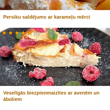
Persiku saldējums ar karameļu mērci
(1)
Veselīgās biezpienmaizītes ar avenēm un
āboliem