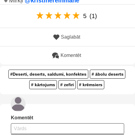
🔸Mirkļi
@kristinereihmane
5
(1)
Saglabāt
Komentēt
#Deserti, deserts, saldumi, konfektes
# ābolu deserts
# kārtojums
# zefiri
# krēmsiers
Komentēt