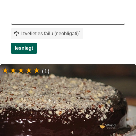
Izvēlieties failu (neobligāti)
`
Iesniegt
(1)