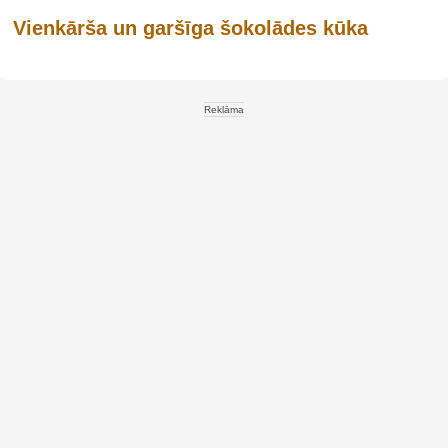
Vienkārša un garšīga šokolādes kūka
Reklāma