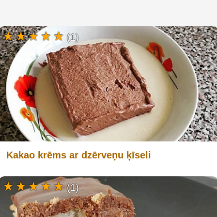
(1)
Kakao krēms ar dzērveņu ķīseli
(1)