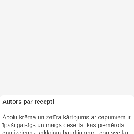
Autors par recepti
Ābolu krēma un zefīra kārtojums ar cepumiem ir
īpaši gaisīgs un maigs deserts, kas piemērots
gan ikdienas saldajam baudījumam, gan svētku