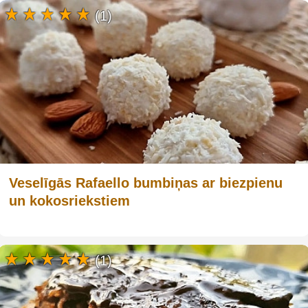
(1)
Veselīgās Rafaello bumbiņas ar biezpienu
un kokosriekstiem
(1)