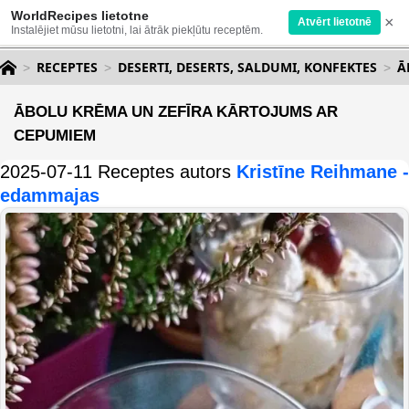
WorldRecipes lietotne
×
Atvērt lietotnē
Instalējiet mūsu lietotni, lai ātrāk piekļūtu receptēm.
RECEPTES
DESERTI, DESERTS, SALDUMI, KONFEKTES
Ā
ĀBOLU KRĒMA UN ZEFĪRA KĀRTOJUMS AR
CEPUMIEM
2025-07-11 Receptes autors
Kristīne Reihmane -
edammajas