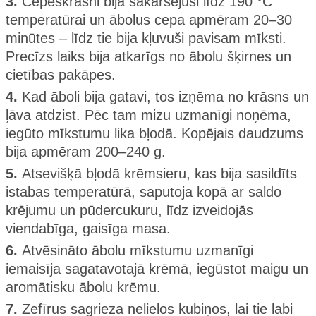
3.
Cepeškrāsni bija sakarsējuši līdz 190 °C
temperatūrai un ābolus cepa apmēram 20–30
minūtes – līdz tie bija kļuvuši pavisam mīksti.
Precīzs laiks bija atkarīgs no ābolu šķirnes un
cietības pakāpes.
4.
Kad āboli bija gatavi, tos izņēma no krāsns un
ļāva atdzist. Pēc tam mizu uzmanīgi noņēma,
iegūto mīkstumu lika bļodā. Kopējais daudzums
bija apmēram 200–240 g.
5.
Atsevišķā bļodā krēmsieru, kas bija sasildīts
istabas temperatūrā, saputoja kopā ar saldo
krējumu un pūdercukuru, līdz izveidojās
viendabīga, gaisīga masa.
6.
Atvēsināto ābolu mīkstumu uzmanīgi
iemaisīja sagatavotajā krēmā, iegūstot maigu un
aromātisku ābolu krēmu.
7.
Zefīrus sagrieza nelielos kubiņos, lai tie labi