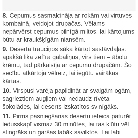
8.
Cepumus sasmalcināja ar rokām vai virtuves
kombainā, veidojot drupačas. Vēlams
nepārvērst cepumus pilnīgā miltos, lai kārtojums
būtu ar kraukšķīgām niansēm.
9.
Deserta trauciņos sāka kārtot sastāvdaļas:
apakšā lika zefīra gabaliņus, virs tiem – ābolu
krēmu, tad pārkaisīja ar cepumu drupačām. Šo
secību atkārtoja vēlreiz, lai iegūtu vairākas
kārtas.
10.
Virspusi varēja papildināt ar svaigām ogām,
sagrieztiem augļiem vai nedaudz rīvēta
šokolādes, lai deserts izskatītos svinīgāks.
11.
Pirms pasniegšanas desertu ieteica paturēt
ledusskapī vismaz 30 minūtes, lai tas kļūtu vēl
stingrāks un garšas labāk savilktos. Lai labi