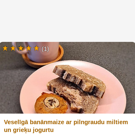
(1)
Veselīgā banānmaize ar pilngraudu miltiem
un grieķu jogurtu