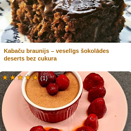
Kabaču braunijs – veselīgs šokolādes
deserts bez cukura
(1)