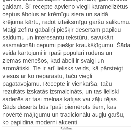
galdam. Šī recepte apvieno viegli karamelizētus
ceptus ābolus ar krēmīgu siera un saldā
krējuma kārtu, radot izteiksmīgu garšu salikumu.
Maigi zefīru gabaliņi piešķir desertam papildu
saldumu un interesantu tekstūru, savukārt
sasmalcināti cepumi piešķir kraukšķīgumu. Šāda
veida kārtojumi ir īpaši populāri rudens un
ziemas mēnešos, kad āboli ir svaigi un
aromātiski. Tie ir arī lielisks veids, kā pārsteigt
viesus ar ko neparastu, taču viegli
pagatavojamu. Recepte ir vienkārša, taču
rezultāts izskatās izsmalcināts, un tas lieliski
saderēs ar tasi melnas kafijas vai zāļu tējas.
Šāds deserts būs īpaši piemērots tiem, kas
novērtē mājīgumu un tradicionālu augļu garšu,
ko papildina moderni akcenti.
Reklāma