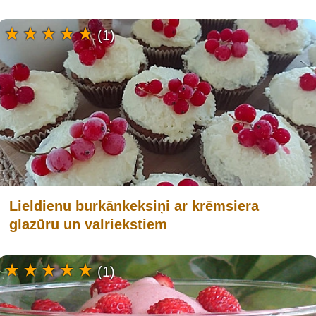
(1)
Lieldienu burkānkeksiņi ar krēmsiera
glazūru un valriekstiem
(1)