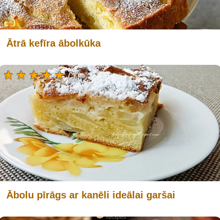
Ātrā kefīra ābolkūka
(1)
Ābolu pīrāgs ar kanēli ideālai garšai