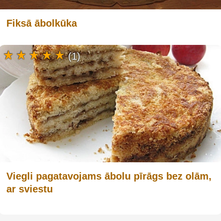
Fiksā ābolkūka
(1)
Viegli pagatavojams ābolu pīrāgs bez olām,
ar sviestu