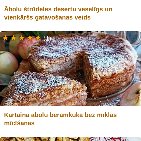
Ābolu štrūdeles desertu veselīgs un
vienkāršs gatavošanas veids
(1)
Kārtainā ābolu beramkūka bez mīklas
mīcīšanas