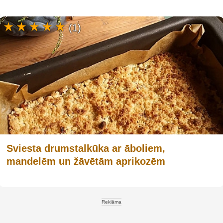
(1)
Sviesta drumstalkūka ar āboliem,
mandelēm un žāvētām aprikozēm
Reklāma