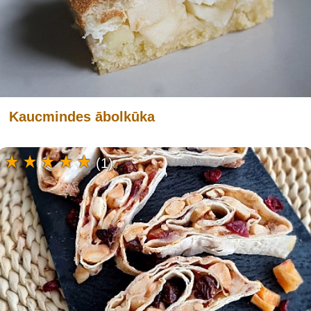
Kaucmindes ābolkūka
(1)