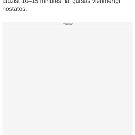
atdzist 10–15 minūtes, lai garšas vienmērīgi
nostātos.
Reklāma