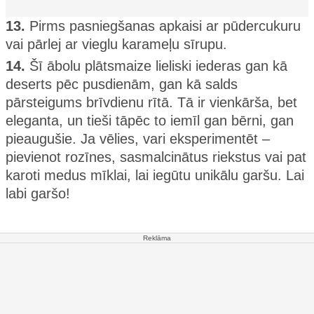
13.
Pirms pasniegšanas apkaisi ar pūdercukuru
vai pārlej ar vieglu karameļu sīrupu.
14.
Šī ābolu plātsmaize lieliski iederas gan kā
deserts pēc pusdienām, gan kā salds
pārsteigums brīvdienu rītā. Tā ir vienkārša, bet
eleganta, un tieši tāpēc to iemīl gan bērni, gan
pieaugušie. Ja vēlies, vari eksperimentēt –
pievienot rozīnes, sasmalcinātus riekstus vai pat
karoti medus mīklai, lai iegūtu unikālu garšu. Lai
labi garšo!
Reklāma