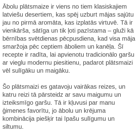
Ābolu plātsmaize ir viens no tiem klasiskajiem
latviešu desertiem, kas spēj uzburt mājas sajūtu
jau no pirmā aromāta, kas izplatās virtuvē. Tā ir
vienkārša, sātīga un tik ļoti pazīstama – gluži kā
bērnības svētdienas pēcpusdiena, kad visa māja
smaržoja pēc ceptiem āboliem un kanēļa. Šī
recepte ir radīta, lai apvienotu tradicionālo garšu
ar vieglu modernu piesitienu, padarot plātsmaizi
vēl sulīgāku un maigāku.
Šo plātsmaizi es gatavoju vairākas reizes, un
katru reizi tā pārsteidz ar savu maigumu un
izteiksmīgo garšu. Tā ir kļuvusi par manu
ģimenes favorītu, jo ābolu un krējuma
kombinācija piešķir tai īpašu sulīgumu un
siltumu.