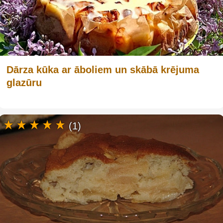
Dārza kūka ar āboliem un skābā krējuma
glazūru
(1)