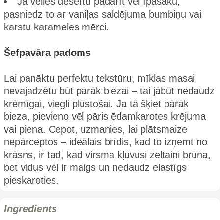
Ja vēlies desertu padarīt vēl īpašāku,
pasniedz to ar vaniļas saldējuma bumbiņu vai
karstu karameles mērci.
Šefpavāra padoms
Lai panāktu perfektu tekstūru, mīklas masai
nevajadzētu būt pārāk biezai – tai jābūt nedaudz
krēmīgai, viegli plūstošai. Ja tā šķiet pārāk
bieza, pievieno vēl pāris ēdamkarotes krējuma
vai piena. Cepot, uzmanies, lai plātsmaize
nepārceptos – ideālais brīdis, kad to izņemt no
krāsns, ir tad, kad virsma kļuvusi zeltaini brūna,
bet vidus vēl ir maigs un nedaudz elastīgs
pieskaroties.
Ingredients