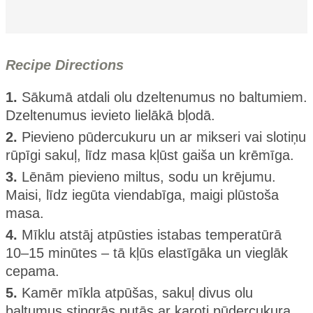
Recipe Directions
1.
Sākumā atdali olu dzeltenumus no baltumiem.
Dzeltenumus ievieto lielākā bļodā.
2.
Pievieno pūdercukuru un ar mikseri vai slotiņu
rūpīgi sakuļ, līdz masa kļūst gaiša un krēmīga.
3.
Lēnām pievieno miltus, sodu un krējumu.
Maisi, līdz iegūta viendabīga, maigi plūstoša
masa.
4.
Mīklu atstāj atpūsties istabas temperatūrā
10–15 minūtes – tā kļūs elastīgāka un vieglāk
cepama.
5.
Kamēr mīkla atpūšas, sakuļ divus olu
baltumus stingrās putās ar karoti pūdercukura.