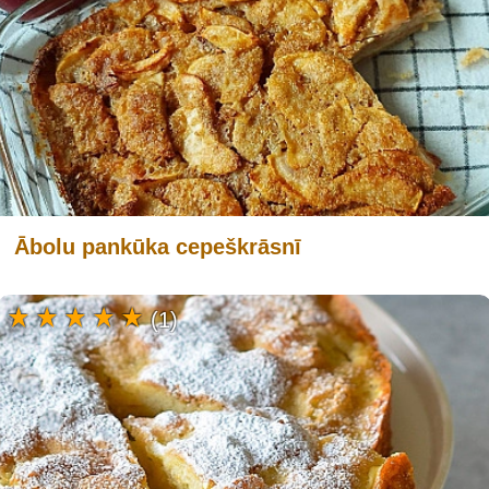
Ābolu pankūka cepeškrāsnī
(1)