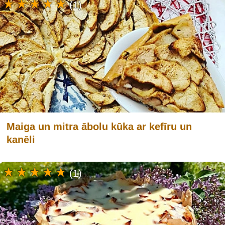
(1)
Maiga un mitra ābolu kūka ar kefīru un
kanēli
(1)