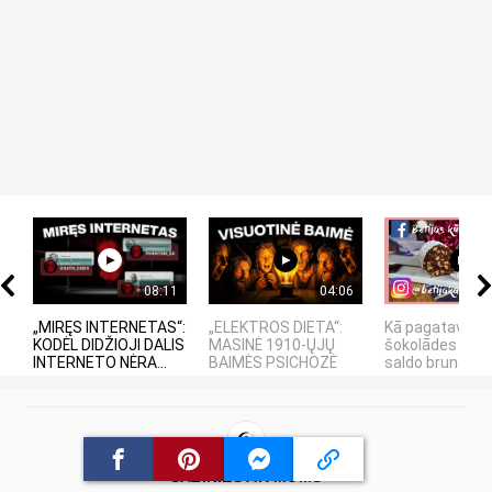
08:11
04:06
„MIRĘS INTERNETAS“:
„ELEKTROS DIETA“:
Kā pagatavot
KODĖL DIDŽIOJI DALIS
MASINĖ 1910-ŲJŲ
šokolādes desu
INTERNETO NĖRA...
BAIMĖS PSICHOZĖ
saldo bruneti
SAZINIES AR MUMS