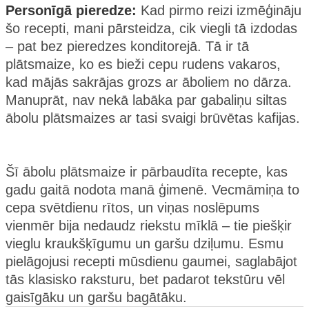
Personīgā pieredze:
Kad pirmo reizi izmēģināju
šo recepti, mani pārsteidza, cik viegli tā izdodas
– pat bez pieredzes konditorejā. Tā ir tā
plātsmaize, ko es bieži cepu rudens vakaros,
kad mājās sakrājas grozs ar āboliem no dārza.
Manuprāt, nav nekā labāka par gabaliņu siltas
ābolu plātsmaizes ar tasi svaigi brūvētas kafijas.
Šī ābolu plātsmaize ir pārbaudīta recepte, kas
gadu gaitā nodota manā ģimenē. Vecmāmiņa to
cepa svētdienu rītos, un viņas noslēpums
vienmēr bija nedaudz riekstu mīklā – tie piešķir
vieglu kraukšķīgumu un garšu dziļumu. Esmu
pielāgojusi recepti mūsdienu gaumei, saglabājot
tās klasisko raksturu, bet padarot tekstūru vēl
gaisīgāku un garšu bagātāku.