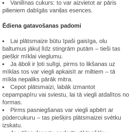
Vanilīnas cukurs: to var aizvietot ar pāris
pilieniem dabīgās vaniļas esences.
Ēdiena gatavošanas padomi
Lai plātsmaize būtu īpaši gaisīga, olu
baltumus jākuļ līdz stingrām putām – tieši tas
piešķir mīklai vieglumu.
Ja āboli ir ļoti sulīgi, pirms to likšanas uz
mīklas tos var viegli apkaisīt ar miltiem – tā
mīkla nepaliks pārāk mitra.
Cepot plātsmaizi, labāk izmantot
cepampapīru vai sviestu, lai tā viegli atdalītos no
formas.
Pirms pasniegšanas var viegli apbērt ar
pūdercukuru – tas piešķirs plātsmaizei svētku
izskatu.