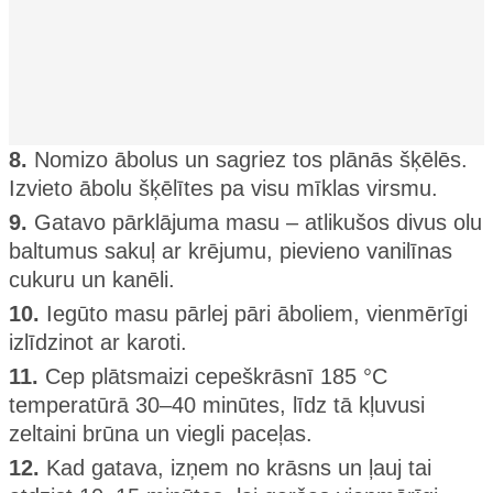
8.
Nomizo ābolus un sagriez tos plānās šķēlēs.
Izvieto ābolu šķēlītes pa visu mīklas virsmu.
9.
Gatavo pārklājuma masu – atlikušos divus olu
baltumus sakuļ ar krējumu, pievieno vanilīnas
cukuru un kanēli.
10.
Iegūto masu pārlej pāri āboliem, vienmērīgi
izlīdzinot ar karoti.
11.
Cep plātsmaizi cepeškrāsnī 185 °C
temperatūrā 30–40 minūtes, līdz tā kļuvusi
zeltaini brūna un viegli paceļas.
12.
Kad gatava, izņem no krāsns un ļauj tai