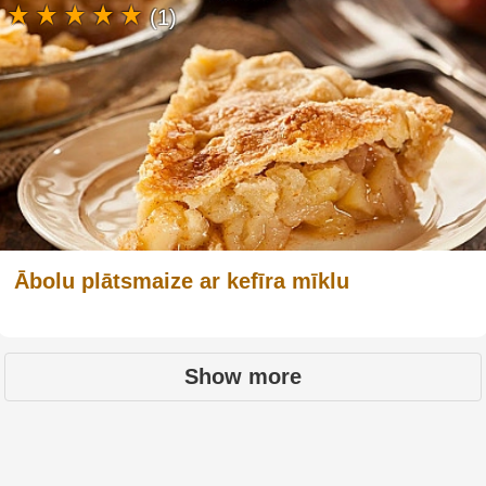
(1)
Ābolu plātsmaize ar kefīra mīklu
Show more