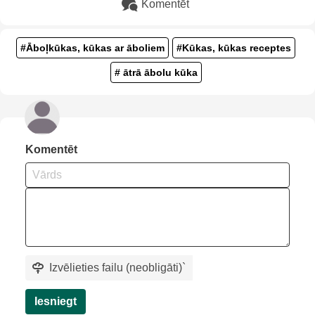
Komentēt
#Āboļkūkas, kūkas ar āboliem
#Kūkas, kūkas receptes
# ātrā ābolu kūka
Komentēt
Izvēlieties failu (neobligāti)
`
Iesniegt