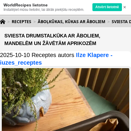
WorldRecipes lietotne
×
Atvērt lietotnē
Instalējiet mūsu lietotni, lai ātrāk piekļūtu receptēm.
RECEPTES
ĀBOĻKŪKAS, KŪKAS AR ĀBOLIEM
SVIESTA
SVIESTA DRUMSTALKŪKA AR ĀBOLIEM,
MANDELĒM UN ŽĀVĒTĀM APRIKOZĒM
2025-10-10 Receptes autors
Ilze Klapere -
iuzes_receptes