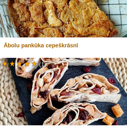
Ābolu pankūka cepeškrāsnī
(1)