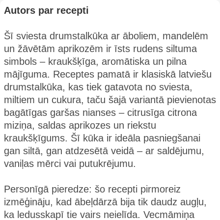
Autors par recepti
Šī sviesta drumstalkūka ar āboliem, mandelēm
un žāvētām aprikozēm ir īsts rudens siltuma
simbols – kraukšķīga, aromātiska un pilna
mājīguma. Receptes pamatā ir klasiskā latviešu
drumstalkūka, kas tiek gatavota no sviesta,
miltiem un cukura, taču šajā variantā pievienotas
bagātīgas garšas nianses – citrusīga citrona
miziņa, saldas aprikozes un riekstu
kraukšķīgums. Šī kūka ir ideāla pasniegšanai
gan siltā, gan atdzesētā veidā – ar saldējumu,
vaniļas mērci vai putukrējumu.
Personīgā pieredze: šo recepti pirmoreiz
izmēģināju, kad ābeļdārzā bija tik daudz augļu,
ka ledusskapī tie vairs neielīda. Vecmāmiņa