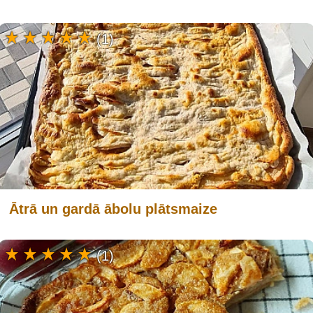
(1)
Ātrā un gardā ābolu plātsmaize
(1)