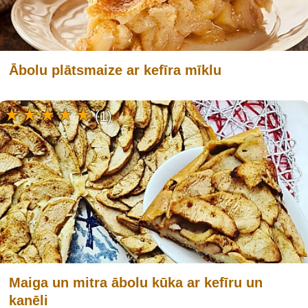
Ābolu plātsmaize ar kefīra mīklu
(1)
Maiga un mitra ābolu kūka ar kefīru un
kanēli