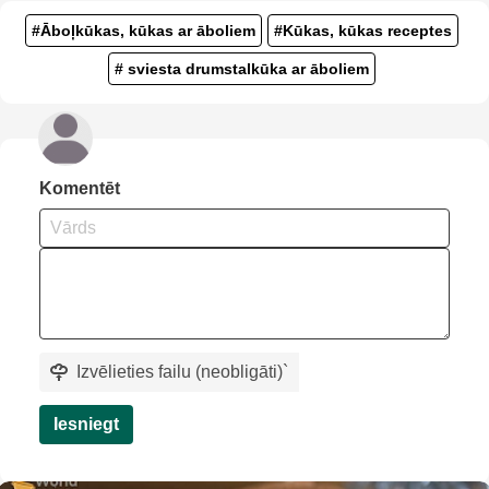
#Āboļkūkas, kūkas ar āboliem
#Kūkas, kūkas receptes
# sviesta drumstalkūka ar āboliem
Komentēt
Izvēlieties failu (neobligāti)
`
Iesniegt