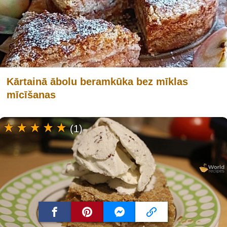
Kārtainā ābolu beramkūka bez mīklas
mīcīšanas
(1)