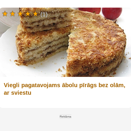
(1)
Viegli pagatavojams ābolu pīrāgs bez olām,
ar sviestu
Reklāma