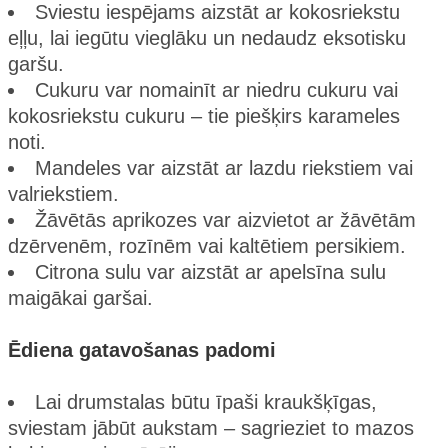
Sviestu iespējams aizstāt ar kokosriekstu
eļļu, lai iegūtu vieglāku un nedaudz eksotisku
garšu.
Cukuru var nomainīt ar niedru cukuru vai
kokosriekstu cukuru – tie piešķirs karameles
noti.
Mandeles var aizstāt ar lazdu riekstiem vai
valriekstiem.
Žāvētās aprikozes var aizvietot ar žāvētām
dzērvenēm, rozīnēm vai kaltētiem persikiem.
Citrona sulu var aizstāt ar apelsīna sulu
maigākai garšai.
Ēdiena gatavošanas padomi
Lai drumstalas būtu īpaši kraukšķīgas,
sviestam jābūt aukstam – sagrieziet to mazos