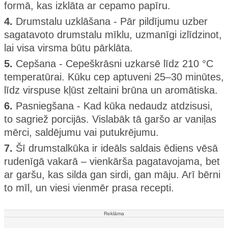
formā, kas izklāta ar cepamo papīru.
4.
Drumstalu uzklāšana - Pār pildījumu uzber
sagatavoto drumstalu mīklu, uzmanīgi izlīdzinot,
lai visa virsma būtu pārklāta.
5.
Cepšana - Cepeškrāsni uzkarsē līdz 210 °C
temperatūrai. Kūku cep aptuveni 25–30 minūtes,
līdz virspuse kļūst zeltaini brūna un aromātiska.
6.
Pasniegšana - Kad kūka nedaudz atdzisusi,
to sagriež porcijās. Vislabāk tā garšo ar vaniļas
mērci, saldējumu vai putukrējumu.
7.
Šī drumstalkūka ir ideāls saldais ēdiens vēsā
rudenīgā vakarā – vienkārša pagatavojama, bet
ar garšu, kas silda gan sirdi, gan māju. Arī bērni
to mīl, un viesi vienmēr prasa recepti.
Reklāma