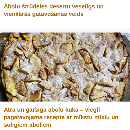
Ābolu štrūdeles desertu veselīgs un
vienkāršs gatavošanas veids
(1)
Ātrā un garšīgā ābolu kūka – viegli
pagatavojama recepte ar mīkstu mīklu un
sulīgiem āboliem