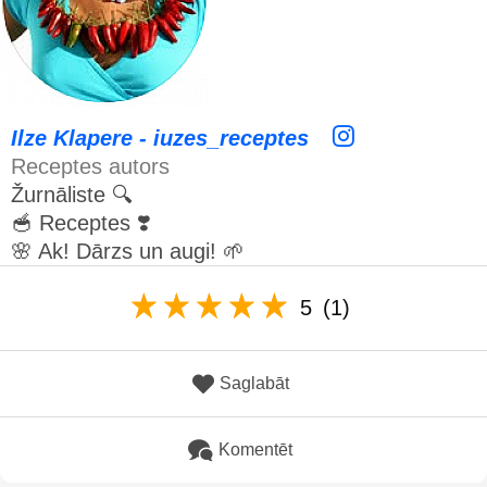
Ilze Klapere - iuzes_receptes
Receptes autors
Žurnāliste 🔍
🥣 Receptes ❣️
🌸 Ak! Dārzs un augi! 🌱
5
(1)
Saglabāt
Komentēt