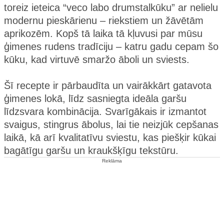
toreiz ieteica “veco labo drumstalkūku” ar nelielu
modernu pieskārienu – riekstiem un žāvētām
aprikozēm. Kopš tā laika tā kļuvusi par mūsu
ģimenes rudens tradīciju – katru gadu cepam šo
kūku, kad virtuvē smaržo āboli un sviests.
Šī recepte ir pārbaudīta un vairākkārt gatavota
ģimenes lokā, līdz sasniegta ideāla garšu
līdzsvara kombinācija. Svarīgākais ir izmantot
svaigus, stingrus ābolus, lai tie neizjūk cepšanas
laikā, kā arī kvalitatīvu sviestu, kas piešķir kūkai
bagātīgu garšu un kraukšķīgu tekstūru.
Reklāma