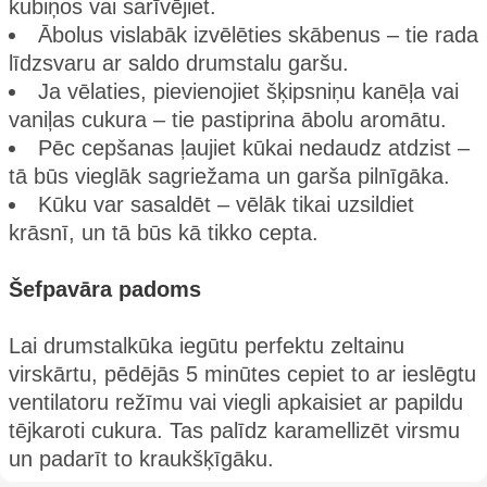
kubiņos vai sarīvējiet.
Ābolus vislabāk izvēlēties skābenus – tie rada
līdzsvaru ar saldo drumstalu garšu.
Ja vēlaties, pievienojiet šķipsniņu kanēļa vai
vaniļas cukura – tie pastiprina ābolu aromātu.
Pēc cepšanas ļaujiet kūkai nedaudz atdzist –
tā būs vieglāk sagriežama un garša pilnīgāka.
Kūku var sasaldēt – vēlāk tikai uzsildiet
krāsnī, un tā būs kā tikko cepta.
Šefpavāra padoms
Lai drumstalkūka iegūtu perfektu zeltainu
virskārtu, pēdējās 5 minūtes cepiet to ar ieslēgtu
ventilatoru režīmu vai viegli apkaisiet ar papildu
tējkaroti cukura. Tas palīdz karamellizēt virsmu
un padarīt to kraukšķīgāku.