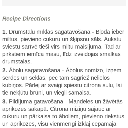
Recipe Directions
1.
Drumstalu mīklas sagatavošana - Bļodā ieber
miltus, pievieno cukuru un šķipsnu sāls. Aukstu
sviestu sarīvē tieši virs miltu maisījuma. Tad ar
pirkstiem iemīca masu, līdz izveidojas smalkas
drumstalas.
2.
Ābolu sagatavošana - Ābolus nomizo, izņem
serdes un sēklas, pēc tam sagriež nelielos
kubiņos. Pārlej ar svaigi spiestu citrona sulu, lai
tie nekļūtu brūni, un viegli samaisa.
3.
Pildījuma gatavošana - Mandeles un žāvētās
aprikozes sakapā. Citrona miziņu sajauc ar
cukuru un pārkaisa to āboliem, pievieno riekstus
un aprikozes, visu vienmērīgi izklāj cepamajā