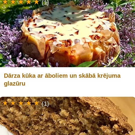
(1)
Dārza kūka ar āboliem un skābā krējuma
glazūru
(1)