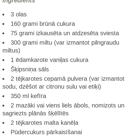
Ingredients
3 olas
160 grami brūnā cukura
75 grami izkausēta un atdzesēta sviesta
300 grami miltu (var izmantot pilngraudu
miltus)
1 ēdamkarote vaniļas cukura
Šķipsniņa sāls
2 tējkarotes cepamā pulvera (var izmantot
sodu, dzēšot ar citronu sulu vai etiķi)
350 ml kefīra
2 mazāki vai viens liels ābols, nomizots un
sagriezts plānās šķēlītēs
2 tējkarotes malta kanēļa
Pūdercukurs pārkaisīšanai