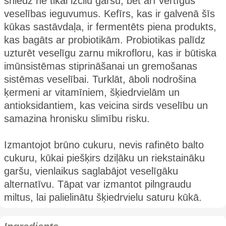
sniedz ne tikai izcilu garšu, bet arī vērtīgus
veselības ieguvumus. Kefīrs, kas ir galvenā šīs
kūkas sastāvdaļa, ir fermentēts piena produkts,
kas bagāts ar probiotikām. Probiotikas palīdz
uzturēt veselīgu zarnu mikrofloru, kas ir būtiska
imūnsistēmas stiprināšanai un gremošanas
sistēmas veselībai. Turklāt, āboli nodrošina
ķermeni ar vitamīniem, šķiedrvielām un
antioksidantiem, kas veicina sirds veselību un
samazina hronisku slimību risku.
Izmantojot brūno cukuru, nevis rafinēto balto
cukuru, kūkai piešķirs dziļāku un riekstaināku
garšu, vienlaikus saglabājot veselīgāku
alternatīvu. Tāpat var izmantot pilngraudu
miltus, lai palielinātu šķiedrvielu saturu kūkā.