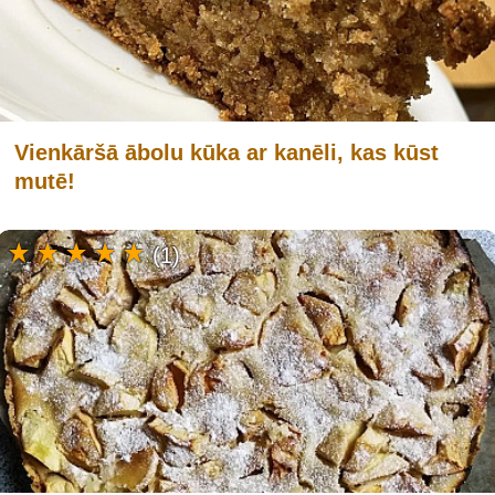
Vienkāršā ābolu kūka ar kanēli, kas kūst
mutē!
(1)