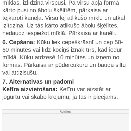
mīklas, izlīdzina virspusi. Pa virsu apļa formā
kārto pusi no ābolu šķēlītēm, pārkaisa ar
tējkaroti kanēļa. Virsū lej atlikušo mīklu un atkal
izlīdzina. Uz tās kārto atlikušo ābolu šķēlītes,
nedaudz iespiežot mīklā. Pārkaisa ar kanēli.
6.
Cepšana:
Kūku liek cepeškrāsnī un cep 50-
60 minūtes vai līdz kociņš iznāk tīrs, kad iedur
mīklā. Kūku atdzesē 10 minūtes un izņem no
formas. Pārkaisa ar pūdercukuru un bauda siltu
vai atdzisušu.
7.
Alternatīvas un padomi
Kefīra aizvietošana:
Kefīru var aizstāt ar
jogurtu vai skābo krējumu, ja tas ir pieejams.
Reklāma