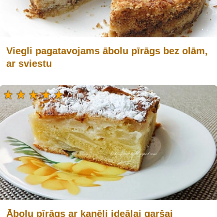
Viegli pagatavojams ābolu pīrāgs bez olām,
ar sviestu
(1)
Ābolu pīrāgs ar kanēli ideālai garšai