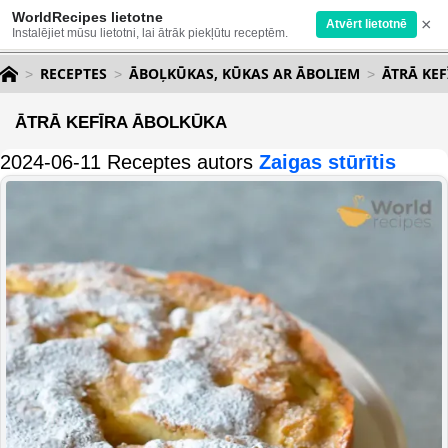
WorldRecipes lietotne
×
Atvērt lietotnē
Instalējiet mūsu lietotni, lai ātrāk piekļūtu receptēm.
RECEPTES
ĀBOĻKŪKAS, KŪKAS AR ĀBOLIEM
ĀTRĀ KE
ĀTRĀ KEFĪRA ĀBOLKŪKA
2024-06-11 Receptes autors
Zaigas stūrītis