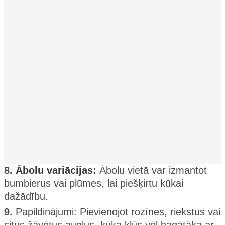
8.
Ābolu variācijas:
Ābolu vietā var izmantot
bumbierus vai plūmes, lai piešķirtu kūkai
dažādību.
9.
Papildinājumi: Pievienojot rozīnes, riekstus vai
citus žāvētus augļus, kūka kļūs vēl bagātāka ar