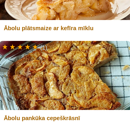
Ābolu plātsmaize ar kefīra mīklu
(1)
Ābolu pankūka cepeškrāsnī