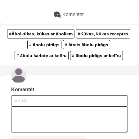
Komentēt
#Āboļkūkas, kūkas ar āboliem
#Kūkas, kūkas receptes
# ābolu pīrāgs
# ātrais ābolu pīrāgs
# ābolu šarlote ar kefīru
# ābolu pīrāgs ar kefīru
Komentēt