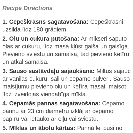
Recipe Directions
1.
Cepeškrāsns sagatavošana:
Cepeškrāsni
uzsilda līdz 180 grādiem.
2.
Olu un cukura putošana:
Ar mikseri saputo
olas ar cukuru, līdz masa kļūst gaiša un gaisīga.
Pievieno sviestu un samaisa, tad pievieno kefīru
un atkal samaisa.
3.
Sauso sastāvdaļu sajaukšana:
Miltus sajauc
ar vaniļas cukuru, sāli un cepamo pulveri. Sauso
maisījumu pievieno olu un kefīra masai, maisot,
līdz izveidojas viendabīga mīkla.
4.
Cepamās pannas sagatavošana:
Cepamo
pannu ar 23 cm diametru izklāj ar cepamo
papīru vai ietauko ar eļļu vai sviestu.
5.
Mīklas un ābolu kārtas:
Pannā lej pusi no