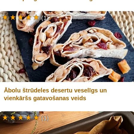
(1)
Ābolu štrūdeles desertu veselīgs un
vienkāršs gatavošanas veids
(1)