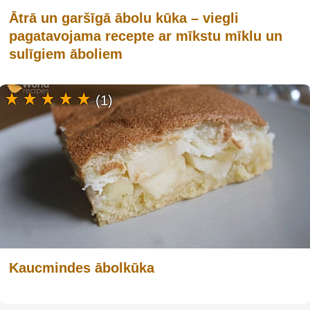
Ātrā un garšīgā ābolu kūka – viegli
pagatavojama recepte ar mīkstu mīklu un
sulīgiem āboliem
(1)
Kaucmindes ābolkūka