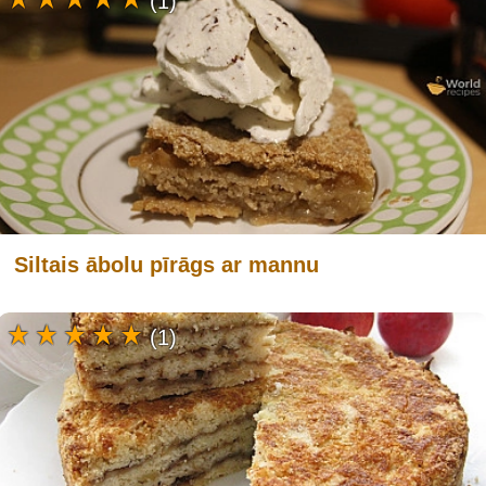
(1)
Siltais ābolu pīrāgs ar mannu
(1)