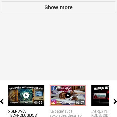
Show more
08:05
06:07
5 SENOVĖS
Kā pagatavot
„MIRĘS INTERN
TECHNOLOGIJOS,
šokolādes desu jeb
KODĖL DIDŽIOJI