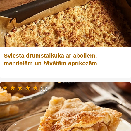
Sviesta drumstalkūka ar āboliem,
mandelēm un žāvētām aprikozēm
(1)