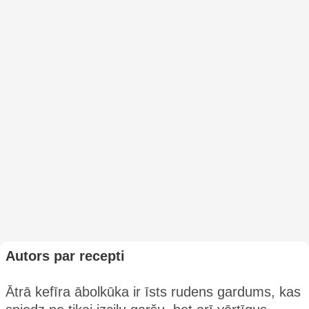
Autors par recepti
Ātrā kefīra ābolkūka ir īsts rudens gardums, kas